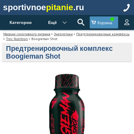
sportivnoe
pitanie
.ru
Категории
Ещё
Корзина
Магазин спортивного питания
>
Энергетики
>
Предтренировочные комплексы
>
Trec Nutrition
> Boogieman Shot
Предтренировочный комплекс
Boogieman Shot