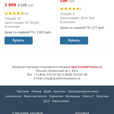
298
руб.
1 959
руб.
2
110
Порций: 6
Цена порции: 49.67 руб.
Порций: 30
В наличии
Цена порции: 65.30 руб.
В наличии
Цена со скидкой 7%: 277 руб.
Цена со скидкой 7%: 1 822 руб.
Купить
Купить
Интернет-магазин спортивного питания
SportivnoePitanie.ru
Москва, Ленинский пр-т, 82/2
Тел.: +7 (499) 550-95-98, 8 (800) 350-86-98
E-mail: info@sportivnoepitanie.ru
Протеин
Гейнер
БЦАА
Креатин
Предтренировочные
комплексы
Жиросжигатели
Карнитин
Витамины
Омега 3
Коэнзим
Q10
Глюкозамин
О магазине, контакты
Доставка