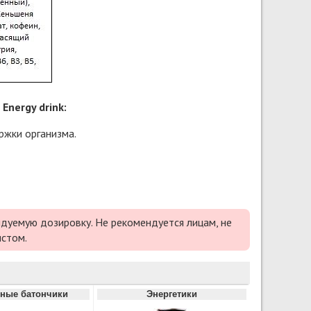
nergy drink:
ржки организма.
дуемую дозировку. Не рекомендуется лицам, не
истом.
ные батончики
Энергетики