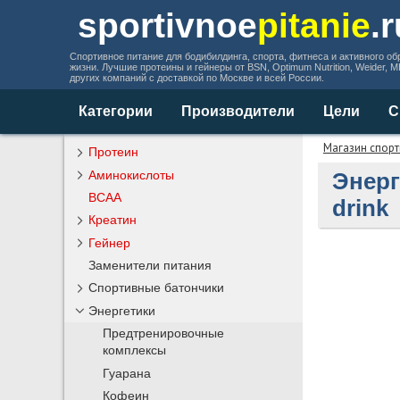
sportivnoe
pitanie
.
Спортивное питание для бодибилдинга, спорта, фитнеса и активного об
жизни. Лучшие протеины и гейнеры от BSN, Optimum Nutrition, Weider, 
других компаний с доставкой по Москве и всей России.
Категории
Производители
Цели
С
Магазин спорт
Протеин
Аминокислоты
Энерг
BCAA
drink
Креатин
Гейнер
Заменители питания
Спортивные батончики
Энергетики
Предтренировочные
комплексы
Гуарана
Кофеин