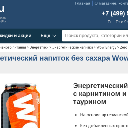
Главная
О магазине, конт
ru
+7 (499) 
раза
MHP и
Пн - Пт с 9
кидки и акции
Ещё
ивного питания
>
Энергетики
>
Энергетические напитки
>
Wow Energy
> Zero 
етический напиток без сахара Wow
Энергетический
с карнитином и
таурином
На основе артезианско
Без добавленных прост