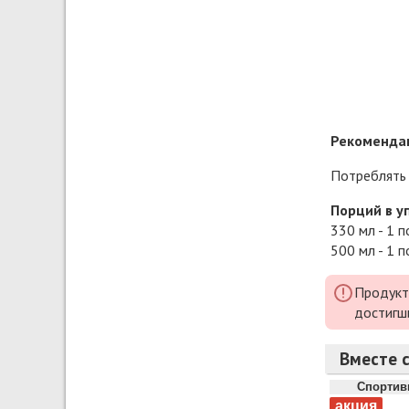
Рекомендац
Потреблять 
Порций в у
330 мл - 1 п
500 мл - 1 п
Продукт
достигш
Вместе с
Спортив