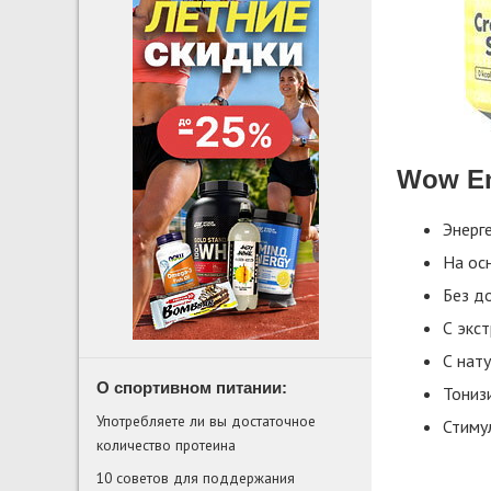
Wow En
Энерг
На ос
Без д
С экс
С нат
О спортивном питании:
Тонизи
Употребляете ли вы достаточное
Стиму
количество протеина
10 советов для поддержания