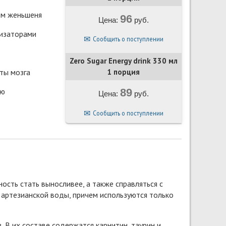
ом женьшеня
96
Цена:
руб.
изаторами
Сообщить о поступлении
Zero Sugar Energy drink 330 мл
1 порция
ты мозга
ью
89
Цена:
руб.
Сообщить о поступлении
ность стать выносливее, а также справляться с
 артезианской воды, причем используются только
 В их составе содержатся карнитин, таурин и