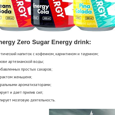
ergy Zero Sugar Energy drink:
етический напиток с кофеином, карнитином и таурином;
нове артезианской воды;
обавленных простых сахаров;
трактом женьшеня;
уральными ароматизаторами;
рует и дает прилив сил;
лирует мозговую деятельность.