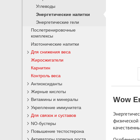
Углеводы
Энергетические напитки
Энергетические гели
Послетренировочные
комплексы
Изотонические напитки
Для снижения веса
Жиросжигатели
Карнитин
Контроль веса
Антиоксиданты
Жирные кислоты
Wow E
Витамины и минералы
Укрепление иммунитета
Энергетичес
Для связок и суставов
физической 
NO-бустеры
качественны
Повышение тестостерона
Особенность
Активаторы гормона роста