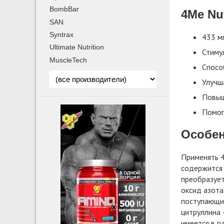
BombBar
4Me Nut
SAN
Syntrax
433 м
Ultimate Nutrition
Стиму
MuscleTech
Спосо
Улучш
Повыш
Помог
Особенн
Применять 4
содержится 
преобразует
оксид азота
поступающих
цитруллина 
имеется в р