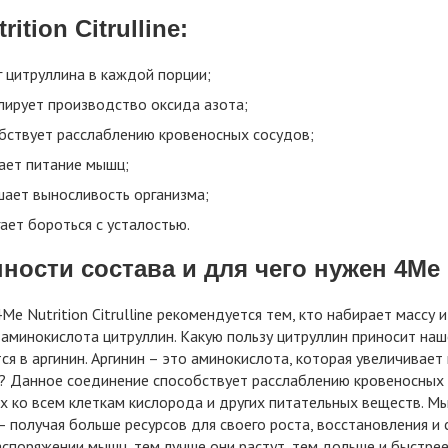
rition Citrulline:
г цитруллина в каждой порции;
лирует производство оксида азота;
бствует расслаблению кровеносных сосудов;
ает питание мышц;
ает выносливость организма;
ает бороться с усталостью.
ости состава и для чего нужен 4Me Nu
Me Nutrition Citrulline рекомендуется тем, кто набирает массу 
аминокислота цитруллин. Какую пользу цитруллин приносит наш
ся в аргинин. Аргинин – это аминокислота, которая увеличивает
? Данное соединение способствует расслаблению кровеносных 
 ко всем клеткам кислорода и других питательных веществ. Мы
– получая больше ресурсов для своего роста, восстановления и
аспоряжении мышц, тем лучше они растут, тем дольше и быстре