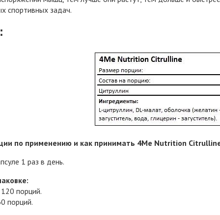
х спортивных задач.
:
ии по применению и как принимать 4Me Nutrition Citrulline
псуле 1 раз в день.
паковке:
 120 порций.
60 порций.