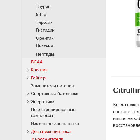
Таурин
5-htp
Тирозин
Гистидин
Орнитин
Цистеин
Пептиды
BCAA
Креатин
Гейнер
Заменители питания
Citrulli
Спортивные батончики
Энергетики
Когда нужно
Послетренировочные
составе сод
комплексы
мышечных. З
Изотонические напитки
восстановле
Для снижения веса
Жиросжигатели