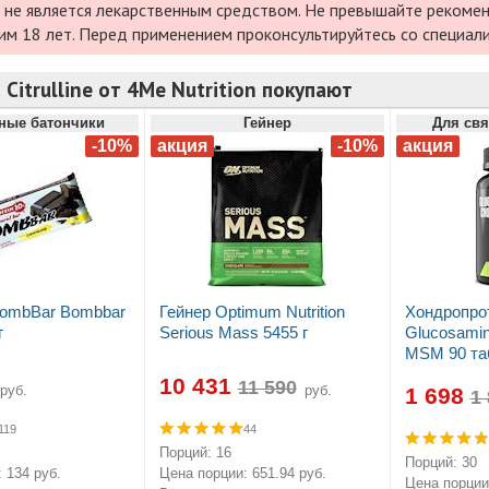
 не является лекарственным средством. Не превышайте рекомен
им 18 лет. Перед применением проконсультируйтесь со специал
 Citrulline от 4Me Nutrition покупают
ные батончики
Гейнер
Для свя
BombBar Bombbar
Гейнер Optimum Nutrition
Хондропро
г
Serious Mass 5455 г
Glucosamin
MSM 90 та
10 431
руб.
руб.
1 698
119
44
Порций: 16
Порций: 30
 134 руб.
Цена порции: 651.94 руб.
Цена порции: