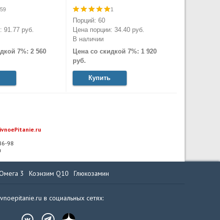
59
1
Порций: 60
 91.77 руб.
Цена порции: 34.40 руб.
В наличии
дкой 7%: 2 560
Цена со скидкой 7%: 1 920
руб.
Купить
ivnoePitanie.ru
-86-98
u
Омега 3
Коэнзим Q10
Глюкозамин
ivnoepitanie.ru в социальных сетях: