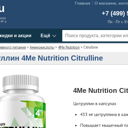
Главная
О магазине, конт
ru
+7 (499) 
раза
MHP и
Пн - Пт с 9
кидки и акции
Ещё
ивного питания
>
Аминокислоты
>
4Me Nutrition
> Citrulline
ллин 4Me Nutrition Citrulline
4Me Nutrition Cit
Цитруллин в капсулах
433 мг цитруллина в ка
Повышает мышечный па