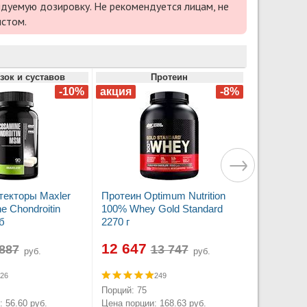
дуемую дозировку. Не рекомендуется лицам, не
истом.
зок и суставов
Протеин
текторы Maxler
Протеин Optimum Nutrition
e Chondroitin
100% Whey Gold Standard
б
2270 г
12 647
руб.
руб.
26
249
Порций: 75
 56.60 руб.
Цена порции: 168.63 руб.