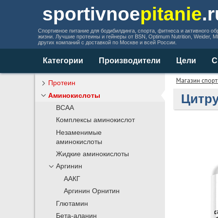
sportivnoe
pitanie
.
Спортивное питание для бодибилдинга, спорта, фитнеса и активного об
жизни. Лучшие протеины и гейнеры от BSN, Optimum Nutrition, Weider, 
других компаний с доставкой по Москве и всей России.
Категории
Производители
Цели
С
Магазин спорт
Протеин
Аминокислоты
Цитру
BCAA
Комплексы аминокислот
Незаменимые
аминокислоты
Жидкие аминокислоты
Аргинин
ААКГ
Аргинин Орнитин
Глютамин
Бета-аланин