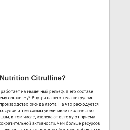
trition Citrulline?
и работает на мышечный рельеф. В его составе
ему организму? Внутри нашего тела цитруллин
 производство оксида азота. На что расходуется
сосудов и тем самым увеличивает количество
шцы, в том числе, извлекают выгоду от приема
 сократительной активности. Чем больше ресурсов
е сокращаются, что помогает быстрее добиваться