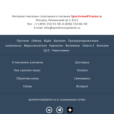
Интернет-магазин спортивного питания
SportivnoePitanie.ru
Москва, Ленинский пр-т, 82/2
Тел.: +7 (499) 550-95-98, 8 (800) 350-86-98
E-mail: info@sportivnoepitanie.ru
Протеин
Гейнер
БЦАА
Креатин
Предтренировочные
комплексы
Жиросжигатели
Карнитин
Витамины
Омега 3
Коэнзим
Q10
Глюкозамин
О магазине, контакты
Доставка
Как сделать заказ
Оплата
Обратная связь
Самовывоз
Статьи
Возврат
sportivnoepitanie.ru в социальных сетях: