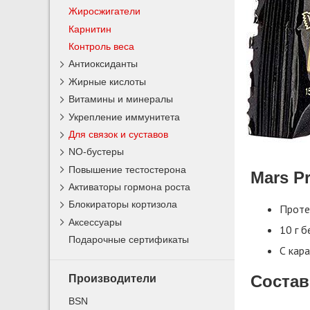
Жиросжигатели
Карнитин
Контроль веса
Антиоксиданты
Жирные кислоты
Витамины и минералы
Укрепление иммунитета
Для связок и суставов
NO-бустеры
Повышение тестостерона
Mars Pr
Активаторы гормона роста
Блокираторы кортизола
Проте
Аксессуары
10 г 
Подарочные сертификаты
С кара
Состав
Производители
BSN