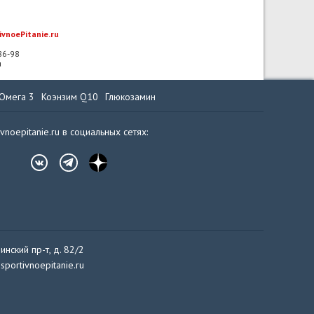
ivnoePitanie.ru
-86-98
u
Омега 3
Коэнзим Q10
Глюкозамин
ivnoepitanie.ru в социальных сетях:
инский пр-т, д. 82/2
sportivnoepitanie.ru