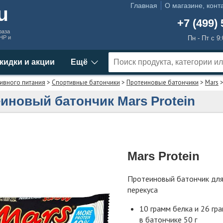
Главная
О магазине, конт
ru
+7 (499) 
раза
MHP и
Пн - Пт с 9
кидки и акции
Ещё
ивного питания
>
Спортивные батончики
>
Протеиновые батончики
>
Mars
>
иновый батончик Mars Protein
Mars Protein
Протеиновый батончик для
перекуса
10 грамм белка и 26 гр
в батончике 50 г