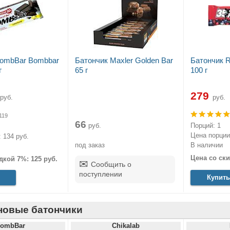
BombBar Bombbar
Батончик Maxler Golden Bar
Батончик R
г
65 г
100 г
279
руб.
руб.
119
66
Порций: 1
руб.
Цена порции:
 134 руб.
В наличии
под заказ
Цена со ски
дкой 7%: 125 руб.
Сообщить о
поступлении
Купить
новые батончики
ombBar
Chikalab