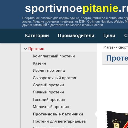
sportivnoe
pitanie
.
Спортивное питание для бодибилдинга, спорта, фитнеса и активного об
жизни. Лучшие протеины и гейнеры от BSN, Optimum Nutrition, Weider, 
других компаний с доставкой по Москве и всей России.
Категории
Производители
Цели
С
Магазин спорт
Протеин
Проте
Комплексный протеин
Казеин
Изолят протеина
Сывороточный протеин
Соевый протеин
Яичный протеин
Говяжий протеин
Молочный протеин
Протеиновые батончики
Протеин для вегетарианцев