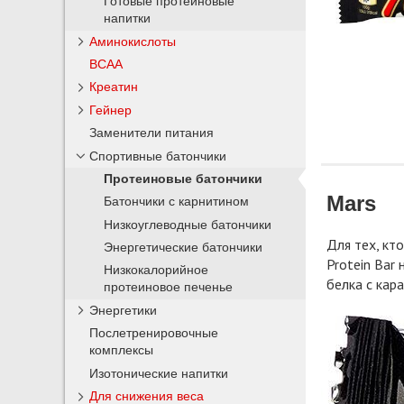
Готовые протеиновые
напитки
Аминокислоты
BCAA
Креатин
Гейнер
Заменители питания
Спортивные батончики
Протеиновые батончики
Mars
Батончики с карнитином
Низкоуглеводные батончики
Для тех, кт
Энергетические батончики
Protein Bar
Низкокалорийное
белка с кар
протеиновое печенье
Энергетики
Послетренировочные
комплексы
Изотонические напитки
Для снижения веса