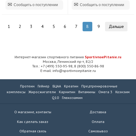
Сообщить о поступлении
Сообщить о поступлении
1
2
3
4
5
6
7
8
9
Дальше
Интернет-магазин спортивного питания
SportivnoePitanie.ru
Москва, Ленинский пр-т, 82/2
Тел.: +7 (499) 550-95-98, 8 (800) 350-86-98
E-mail: info@sportivnoepitanie.ru
Протеин
Гейнер
БЦАА
Креатин
Предтренировочные
комплексы
Жиросжигатели
Карнитин
Витамины
Омега 3
Коэнзим
Q10
Глюкозамин
О магазине, контакты
Доставка
Как сделать заказ
Оплата
Обратная связь
Самовывоз