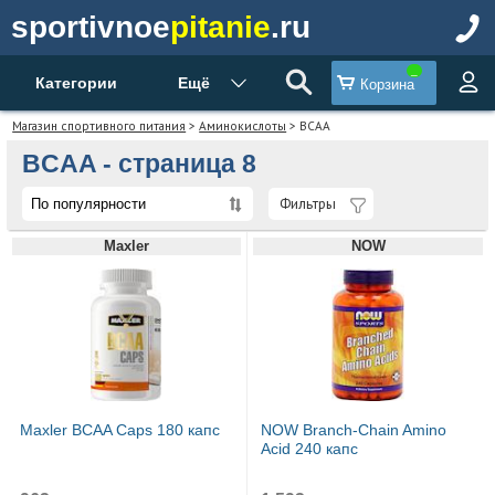
sportivnoe
pitanie
.ru
Категории
Ещё
Корзина
Магазин спортивного питания
>
Аминокислоты
> BCAA
BCAA - страница 8
Фильтры
Maxler
NOW
Maxler BCAA Caps 180 капс
NOW Branch-Chain Amino
Acid 240 капс