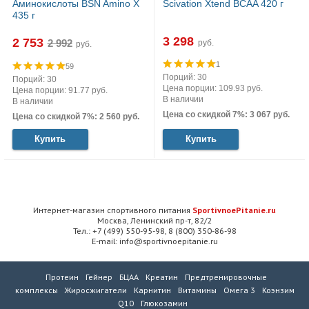
Аминокислоты BSN Amino X
Scivation Xtend BCAA 420 г
435 г
3 298
2 753
руб.
руб.
1
59
Порций: 30
Порций: 30
Цена порции: 109.93 руб.
Цена порции: 91.77 руб.
В наличии
В наличии
Цена со скидкой 7%: 3 067 руб.
Цена со скидкой 7%: 2 560 руб.
Купить
Купить
Интернет-магазин спортивного питания
SportivnoePitanie.ru
Москва, Ленинский пр-т, 82/2
Тел.: +7 (499) 550-95-98, 8 (800) 350-86-98
E-mail: info@sportivnoepitanie.ru
Протеин
Гейнер
БЦАА
Креатин
Предтренировочные
комплексы
Жиросжигатели
Карнитин
Витамины
Омега 3
Коэнзим
Q10
Глюкозамин