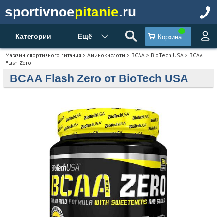
sportivnoe
pitanie
.ru
Категории
Ещё
Корзина
Магазин спортивного питания
>
Аминокислоты
>
BCAA
>
BioTech USA
> BCAA
Flash Zero
BCAA Flash Zero от BioTech USA