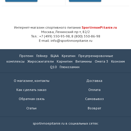
Интернет-магазин спортивного питания
SportivnoePitanie.ru
Москва, Ленинский пр-т, 82/2
Тел.: +7 (499) 550-95-98, 8 (800) 350-86-98
E-mail: info@sportivnoepitanie.ru
Протеин
Гейнер
БЦАА
Креатин
Предтренировочные
комплексы
Жиросжигатели
Карнитин
Витамины
Омега 3
Коэнзим
Q10
Глюкозамин
О магазине, контакты
Доставка
Как сделать заказ
Оплата
Обратная связь
Самовывоз
Статьи
Возврат
sportivnoepitanie.ru в социальных сетях: