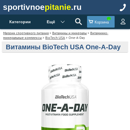
sportivnoe
pitanie
.ru
Категории
Ещё
Корзина
Магазин спортивного питания
>
Витамины и минералы
>
Витаминно-
минеральные комплексы
>
BioTech USA
> One-A-Day
Витамины BioTech USA One-A-Day