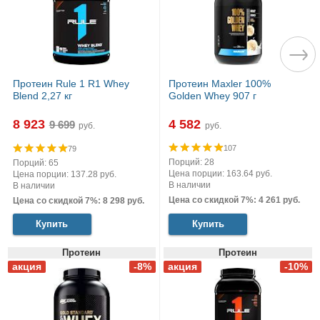
Протеин Rule 1 R1 Whey
Протеин Maxler 100%
Blend 2,27 кг
Golden Whey 907 г
8 923
4 582
руб.
руб.
107
79
Порций: 28
Порций: 65
Цена порции: 163.64 руб.
Цена порции: 137.28 руб.
В наличии
В наличии
Цена со скидкой 7%: 4 261 руб.
Цена со скидкой 7%: 8 298 руб.
Купить
Купить
Протеин
Протеин