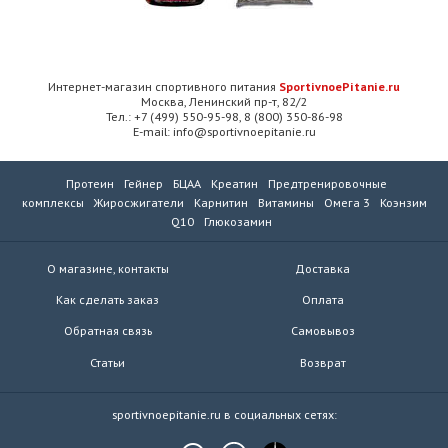
Интернет-магазин спортивного питания
SportivnoePitanie.ru
Москва, Ленинский пр-т, 82/2
Тел.: +7 (499) 550-95-98, 8 (800) 350-86-98
E-mail: info@sportivnoepitanie.ru
Протеин
Гейнер
БЦАА
Креатин
Предтренировочные
комплексы
Жиросжигатели
Карнитин
Витамины
Омега 3
Коэнзим
Q10
Глюкозамин
О магазине, контакты
Доставка
Как сделать заказ
Оплата
Обратная связь
Самовывоз
Статьи
Возврат
sportivnoepitanie.ru в социальных сетях: