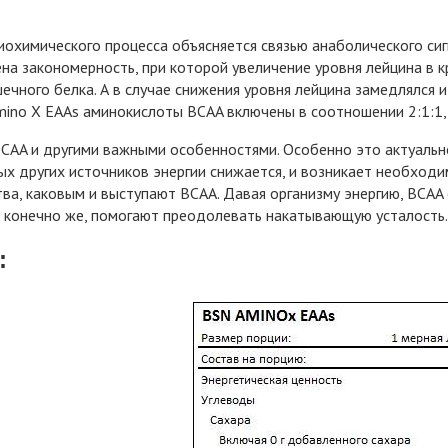
охимического процесса объясняется связью анаболического сиг
на закономерность, при которой увеличение уровня лейцина в 
ечного белка. А в случае снижения уровня лейцина замедлялся 
mino X EAAs аминокислоты BCAA включены в соотношении 2:1:1, 
AA и другими важными особенностями. Особенно это актуально
х других источников энергии снижается, и возникает необходи
тва, каковым и выступают BCAA. Давая организму энергию, BCA
, конечно же, помогают преодолевать накатывающую усталость.
: