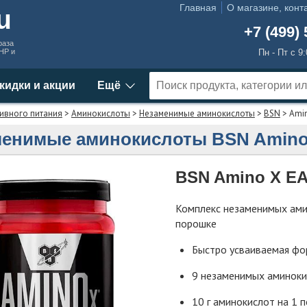
Главная
О магазине, конт
ru
+7 (499) 
раза
MHP и
Пн - Пт с 9
кидки и акции
Ещё
ивного питания
>
Аминокислоты
>
Незаменимые аминокислоты
>
BSN
> Ami
енимые аминокислоты BSN Amino
BSN Amino X E
Комплекс незаменимых ами
порошке
Быстро усваиваемая фо
9 незаменимых аминоки
10 г аминокислот на 1 