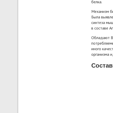
белка.
Механизм би
Была выявле
синтеза мыш
в составе A
Обладают BC
потребляемы
иного качес
организма и
Состав