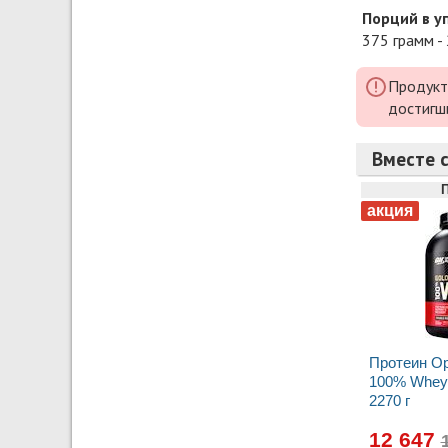
Порций в у
375 грамм -
Продукт
достигш
Вместе 
Протеин Op
100% Whey 
2270 г
12 647