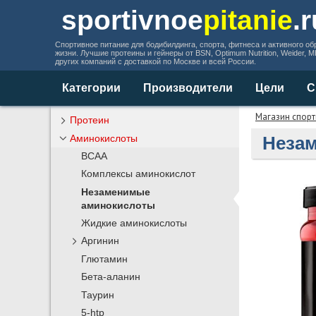
sportivnoe
pitanie
.
Спортивное питание для бодибилдинга, спорта, фитнеса и активного об
жизни. Лучшие протеины и гейнеры от BSN, Optimum Nutrition, Weider, 
других компаний с доставкой по Москве и всей России.
Категории
Производители
Цели
С
Магазин спорт
Протеин
Аминокислоты
Незам
BCAA
Комплексы аминокислот
Незаменимые
аминокислоты
Жидкие аминокислоты
Аргинин
Глютамин
Бета-аланин
Таурин
5-htp