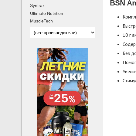
BSN Am
Syntrax
Ultimate Nutrition
Компл
MuscleTech
Быстр
10 г а
Содер
Без д
Помог
Увели
Стиму