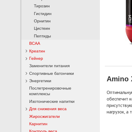
Тирозин
Гистидин
Орнитин
Цистеин
Пептиды
BCAA
Креатин
Гейнер
Заменители питания
Спортивные батончики
Amino 
Энергетики
Послетренировочные
Оптимальную
комплексы
обеспечит к
Изотонические напитки
присутствую
Для снижения веса
нагрузок, а
Жиросжигатели
Карнитин
Контроль веса