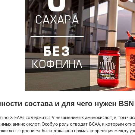
ности состава и для чего нужен BSN
mino X EAAs содержится 9 незаменимых аминокислот, в том чис
нимых аминокислот. Особую роль отводят BCAA, к которым относ
окислот строением. Была доказана прямая корреляция между у