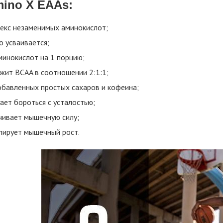
ino X EAAs:
екс незаменимых аминокислот;
о усваивается;
минокислот на 1 порцию;
жит BCAA в соотношении 2:1:1;
обавленных простых сахаров и кофеина;
ает бороться с усталостью;
чивает мышечную силу;
лирует мышечный рост.