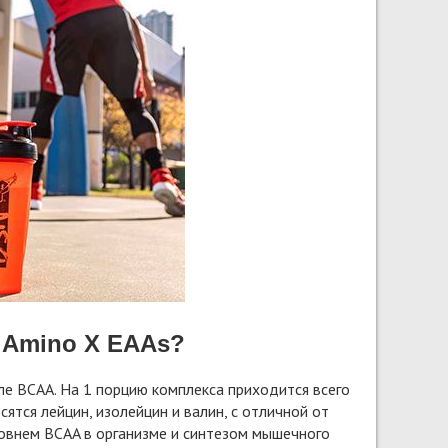
 Amino X EAAs?
ле BCAA. На 1 порцию комплекса приходится всего
ятся лейцин, изолейцин и валин, с отличной от
ровнем BCAA в организме и синтезом мышечного