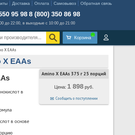
акты
Доставка
Оплата
Самовывоз
Обратная связь
550 95 98
8 (800) 350 86 98
:00 до 22:00, в выходные с 10:00 до 21:00
Корзина
no X EAAs
 X EAAs
Amino X EAAs 375 г 25 порций
AAs
1 898
Цена:
руб.
нокислот в
Сообщить о поступлении
рмула
слот в основе
порцию