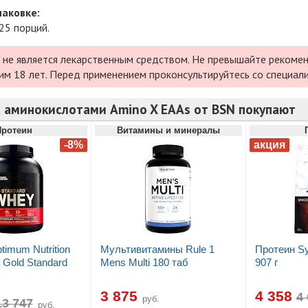
паковке:
 25 порций.
 не является лекарственным средством. Не превышайте рекомен
им 18 лет. Перед применением проконсультируйтесь со специал
с аминокислотами Amino X EAAs от BSN покупают
Протеин
Витамины и минералы
timum Nutrition
Мультивитамины Rule 1
Протеин Syn
Gold Standard
Mens Multi 180 таб
907 г
3 875
4 358
руб.
руб.