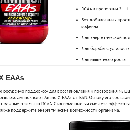
BCAA в пропорции 2:1:1
Без добавленных прост
кофеина
Для энергетической по
Для борьбы с усталост
Для мышечного роста
X EAAs
 ресурсную поддержку для восстановления и построения мышц, 
омплекс аминокислот Amino X EAAs от BSN. Основу его составл
т важные для мышц BCAA. С их помощью вы сможете эффективн
 также поддержите энергетические возможности организма.