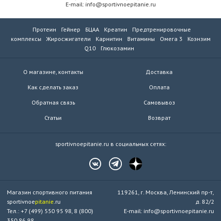
E-mail: info@sportivnoepitanie.ru
Протеин
Гейнер
БЦАА
Креатин
Предтренировочные
комплексы
Жиросжигатели
Карнитин
Витамины
Омега 3
Коэнзим
Q10
Глюкозамин
О магазине, контакты
Доставка
Как сделать заказ
Оплата
Обратная связь
Самовывоз
Статьи
Возврат
sportivnoepitanie.ru в социальных сетях:
Магазин спортивного питания
119261, г. Москва, Ленинский пр-т,
sportivnoe
pitanie
.ru
д. 82/2
Тел.: +7 (499) 550 95 98, 8 (800)
E-mail: info@sportivnoepitanie.ru
350 86 98