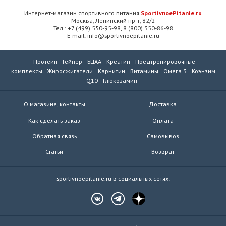
Интернет-магазин спортивного питания
SportivnoePitanie.ru
Москва, Ленинский пр-т, 82/2
Тел.: +7 (499) 550-95-98, 8 (800) 350-86-98
E-mail: info@sportivnoepitanie.ru
Протеин
Гейнер
БЦАА
Креатин
Предтренировочные
комплексы
Жиросжигатели
Карнитин
Витамины
Омега 3
Коэнзим
Q10
Глюкозамин
О магазине, контакты
Доставка
Как сделать заказ
Оплата
Обратная связь
Самовывоз
Статьи
Возврат
sportivnoepitanie.ru в социальных сетях: