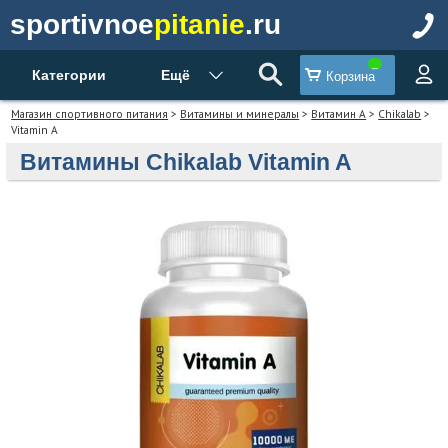
sportivnoe
pitanie
.ru
Категории
Ещё
Корзина
Магазин спортивного питания
>
Витамины и минералы
>
Витамин А
>
Chikalab
>
Vitamin A
Витамины Chikalab Vitamin A