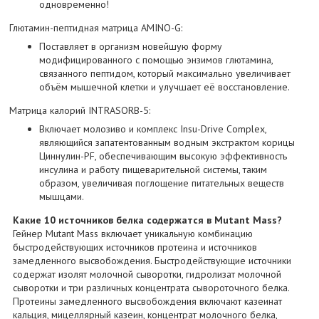
одновременно!
Глютамин-пептидная матрица AMINO-G:
Поставляет в организм новейшую форму
модифицированного с помощью энзимов глютамина,
связанного пептидом, который максимально увеличивает
объём мышечной клетки и улучшает её восстановление.
Матрица калорий INTRASORB-5:
Включает молозиво и комплекс Insu-Drive Complex,
являющийся запатентованным водным экстрактом корицы
Циннулин-PF, обеспечивающим высокую эффективность
инсулина и работу пищеварительной системы, таким
образом, увеличивая поглощение питательных веществ
мышцами.
Какие 10 источников белка содержатся в Mutant Mass?
Гейнер Mutant Mass включает уникальную комбинацию
быстродействующих источников протеина и источников
замедленного высвобождения. Быстродействующие источники
содержат изолят молочной сыворотки, гидролизат молочной
сыворотки и три различных концентрата сывороточного белка.
Протеины замедленного высвобождения включают казеинат
кальция, мицеллярный казеин, концентрат молочного белка,