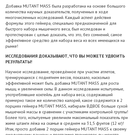
Добавка MUTANT MASS была разработана на основе большого
количества научных доказательств, полученных в ходе
многочисленных исследований. Каждый аспект действия
формулы этого гейнера, специально предназначенной для
быстрого набора мышечного веса, был исследован и
протестирован с целью доказать, что это, без сомнений, самое
эффективное средство для набора веса из всех имеющихся на
рынке!
ИССЛЕДОВАНИЯ ДОКАЗЫВАЮТ, ЧТО ВЫ МОЖЕТЕ УДВОИТЬ
РЕЗУЛЬТАТЫ!
Научное исследование, проведённое при участии атлетов,
тренирующихся с поднятием весов, показало, насколько
эффективной может быть добавка MUTANT MASS для роста
мышц и увеличения силы. В данном исследовании испытуемые,
употреблявшие коктейль для набора веса, содержавший
примерно такое же количество калорий, какое содержится в 2
порциях гейнера MUTANT MASS, набирали ВДВОЕ больше сухой
мышечной массы в сравнении с участниками контрольной группы!
Более того, испытуемые увеличили максимальный показатель при
жиме штанги лёжа на скамье в среднем на 31,5 фунтов (12 кг)!
Итак, просто добавив 2 порции гейнера MUTANT MASS к своему
ежедневному рациону и программе тренировок, вы можете