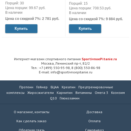
Порций: 30
Порций: 15
Цена порции: 99.67 руб.
Цена порции: 708.53 руб.
В наличии
В наличии
Цена со скидкой 7%: 2 781 руб.
Цена со скидкой 7%: 9 884 руб.
Купить
Купить
Интернет-магазин спортивного питания
SportivnoePitanie.ru
Москва, Ленинский пр-т, 82/2
Тел.: +7 (499) 550-95-98, 8 (800) 350-86-98
E-mail: info@sportivnoepitanie.ru
Протеин
Гейнер
БЦАА
Креатин
Предтренировочные
комплексы
Жиросжигатели
Карнитин
Витамины
Омега 3
Коэнзим
Q10
Глюкозамин
О магазине, контакты
Доставка
Как сделать заказ
Оплата
Обратная связь
Самовывоз