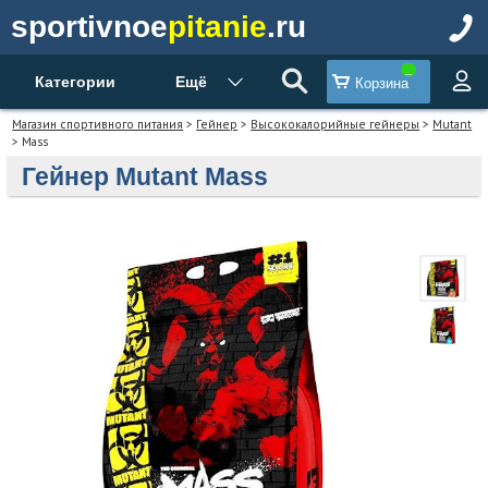
sportivnoe
pitanie
.ru
Категории
Ещё
Корзина
Магазин спортивного питания
>
Гейнер
>
Высококалорийные гейнеры
>
Mutant
> Mass
Гейнер Mutant Mass