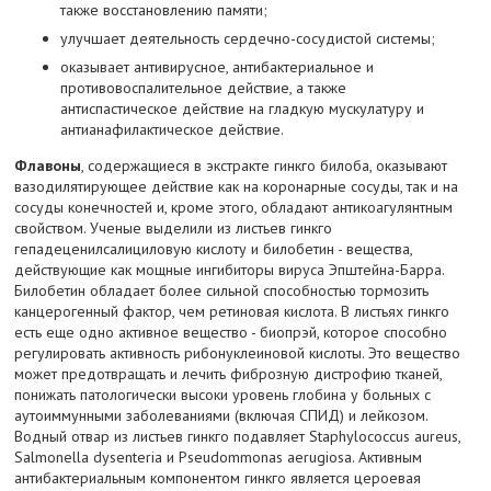
также восстановлению памяти;
улучшает деятельность сердечно-сосудистой системы;
оказывает антивирусное, антибактериальное и
противовоспалительное действие, а также
антиспастическое действие на гладкую мускулатуру и
антианафилактическое действие.
Флавоны
, содержащиеся в экстракте гинкго билоба, оказывают
вазодилятирующее действие как на коронарные сосуды, так и на
сосуды конечностей и, кроме этого, обладают антикоагулянтным
свойством. Ученые выделили из листьев гинкго
гепадеценилсалициловую кислоту и билобетин - вещества,
действующие как мощные ингибиторы вируса Эпштейна-Барра.
Билобетин обладает более сильной способностью тормозить
канцерогенный фактор, чем ретиновая кислота. В листьях гинкго
есть еще одно активное вещество - биопрэй, которое способно
регулировать активность рибонуклеиновой кислоты. Это вещество
может предотвращать и лечить фиброзную дистрофию тканей,
понижать патологически высоки уровень глобина у больных с
аутоиммунными заболеваниями (включая СПИД) и лейкозом.
Водный отвар из листьев гинкго подавляет Staphylococcus aureus,
Salmonella dysenteria и Pseudommonas aerugiosa. Активным
антибактериальным компонентом гинкго является цероевая