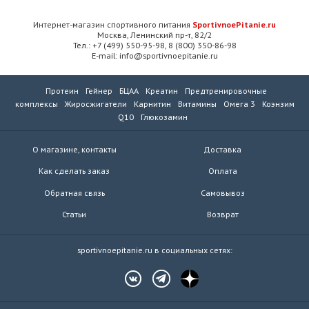
Интернет-магазин спортивного питания
SportivnoePitanie.ru
Москва, Ленинский пр-т, 82/2
Тел.: +7 (499) 550-95-98, 8 (800) 350-86-98
E-mail: info@sportivnoepitanie.ru
Протеин
Гейнер
БЦАА
Креатин
Предтренировочные
комплексы
Жиросжигатели
Карнитин
Витамины
Омега 3
Коэнзим
Q10
Глюкозамин
О магазине, контакты
Доставка
Как сделать заказ
Оплата
Обратная связь
Самовывоз
Статьи
Возврат
sportivnoepitanie.ru в социальных сетях: