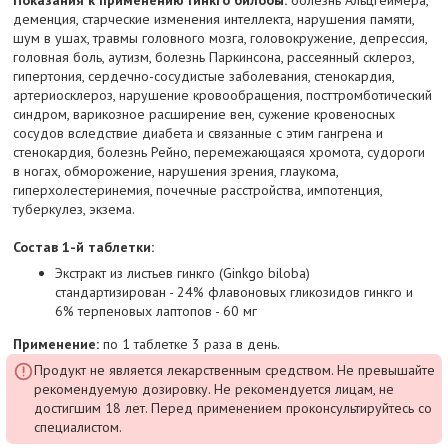
Показания к применению Гинкго билобы:
болезнь Альцгеймера,
деменция, старческие изменения интеллекта, нарушения памяти,
шум в ушах, травмы головного мозга, головокружение, депрессия,
головная боль, аутизм, болезнь Паркинсона, рассеянный склероз,
гипертония, сердечно-сосудистые заболевания, стенокардия,
артериосклероз, нарушение кровообращения, посттромботический
синдром, варикозное расширение вен, сужение кровеносных
сосудов вследствие диабета и связанные с этим гангрена и
стенокардия, болезнь Рейно, перемежающаяся хромота, судороги
в ногах, обморожение, нарушения зрения, глаукома,
гиперхолестеринемия, почечные расстройства, импотенция,
туберкулез, экзема.
Состав 1-й таблетки:
Экстракт из листьев гинкго (Ginkgo biloba)
стандартизирован - 24% флавоновых гликозидов гинкго и
6% терпеновых лаптопов - 60 мг
Применение:
по 1 таблетке 3 раза в день.
Продукт не является лекарственным средством. Не превышайте
рекомендуемую дозировку. Не рекомендуется лицам, не
достигшим 18 лет. Перед применением проконсультируйтесь со
специалистом.