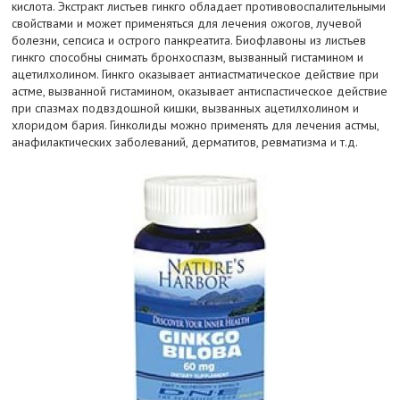
кислота. Экстракт листьев гинкго обладает противовоспалительными
свойствами и может применяться для лечения ожогов, лучевой
болезни, сепсиса и острого панкреатита. Биофлавоны из листьев
гинкго способны снимать бронхоспазм, вызванный гистамином и
ацетилхолином. Гинкго оказывает антиастматическое действие при
астме, вызванной гистамином, оказывает антиспастическое действие
при спазмах подвздошной кишки, вызванных ацетилхолином и
хлоридом бария. Гинколиды можно применять для лечения астмы,
анафилактических заболеваний, дерматитов, ревматизма и т.д.