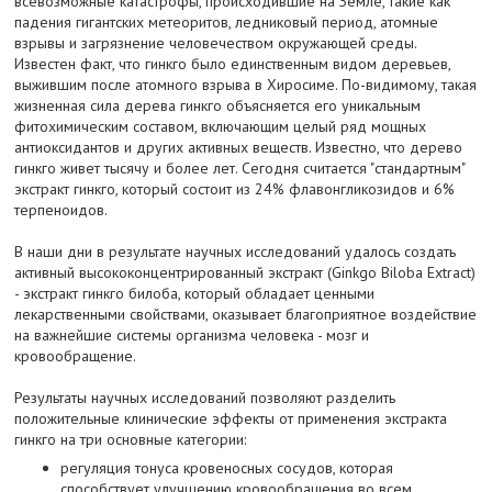
всевозможные катастрофы, происходившие на Земле, такие как
падения гигантских метеоритов, ледниковый период, атомные
взрывы и загрязнение человечеством окружающей среды.
Известен факт, что гинкго было единственным видом деревьев,
выжившим после атомного взрыва в Хиросиме. По-видимому, такая
жизненная сила дерева гинкго объясняется его уникальным
фитохимическим составом, включающим целый ряд мощных
антиоксидантов и других активных веществ. Известно, что дерево
гинкго живет тысячу и более лет. Сегодня считается "стандартным"
экстракт гинкго, который состоит из 24% флавонгликозидов и 6%
терпеноидов.
В наши дни в результате научных исследований удалось создать
активный высококонцентрированный экстракт (Ginkgo Biloba Extract)
- экстракт гинкго билоба, который обладает ценными
лекарственными свойствами, оказывает благоприятное воздействие
на важнейшие системы организма человека - мозг и
кровообращение.
Результаты научных исследований позволяют разделить
положительные клинические эффекты от применения экстракта
гинкго на три основные категории:
регуляция тонуса кровеносных сосудов, которая
способствует улучшению кровообращения во всем