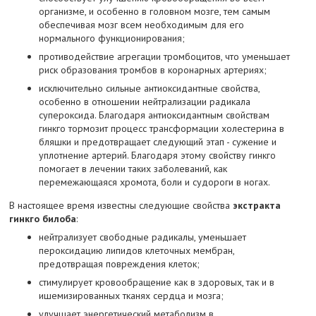
организме, и особенно в головном мозге, тем самым
обеспечивая мозг всем необходимым для его
нормального функционирования;
противодействие агрегации тромбоцитов, что уменьшает
риск образования тромбов в коронарных артериях;
исключительно сильные антиоксидантные свойства,
особенно в отношении нейтрализации радикала
супероксида. Благодаря антиоксидантным свойствам
гинкго тормозит процесс трансформации холестерина в
бляшки и предотвращает следующий этап - сужение и
уплотнение артерий. Благодаря этому свойству гинкго
помогает в лечении таких заболеваний, как
перемежающаяся хромота, боли и судороги в ногах.
В настоящее время известны следующие свойства
экстракта
гинкго билоба
:
нейтрализует свободные радикалы, уменьшает
пероксидацию липидов клеточных мембран,
предотвращая повреждения клеток;
стимулирует кровообращение как в здоровых, так и в
ишемизированных тканях сердца и мозга;
улучшает энергетический метаболизм в