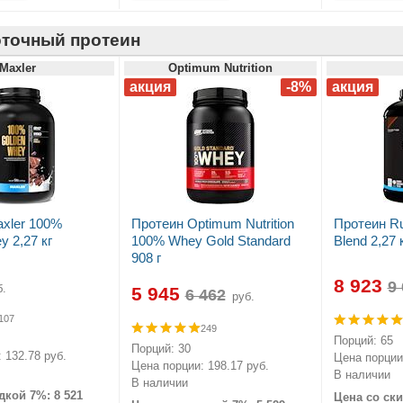
точный протеин
Maxler
Optimum Nutrition
xler 100%
Протеин Optimum Nutrition
Протеин Ru
 2,27 кг
100% Whey Gold Standard
Blend 2,27 
908 г
8 923
.
5 945
руб.
107
249
Порций: 65
Порций: 30
 132.78 руб.
Цена порции:
Цена порции: 198.17 руб.
В наличии
В наличии
дкой 7%: 8 521
Цена со ски