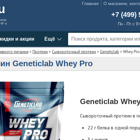
Главная
О магазине, конт
ru
+7 (499) 
раза
MHP и
Пн - Пт с 9
кидки и акции
Ещё
ивного питания
>
Протеин
>
Сывороточный протеин
>
Geneticlab
> Whey Pro
ин Geneticlab Whey Pro
Geneticlab Whey
Сывороточный протеин в 
22 г белка в одной пор
3 г жиров