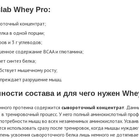
clab Whey Pro:
оточный концентрат;
елка в одной порции;
ров и 3 г углеводов;
енное содержание BCAA и глютамина;
ет синтез белка;
бствует мышечному росту;
преждает разрушение мышц.
ности состава и для чего нужен Whe
анного протеина содержится
сывороточный концентрат
. Данн
 в тренировочный процесс. У него полный аминокислотный про
потребности мышц во всех незаменимых аминокислотах. Усваива
ся использовать сразу после тренировок, когда мышцы нуждаю
епень усвоения сывороточного белка лишь немного не дотягивае