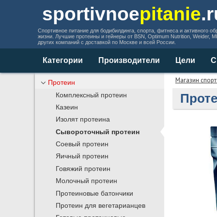
sportivnoe
pitanie
.
Спортивное питание для бодибилдинга, спорта, фитнеса и активного об
жизни. Лучшие протеины и гейнеры от BSN, Optimum Nutrition, Weider, 
других компаний с доставкой по Москве и всей России.
Категории
Производители
Цели
С
Магазин спорт
Протеин
Проте
Комплексный протеин
Казеин
Изолят протеина
Сывороточный протеин
Соевый протеин
Яичный протеин
Говяжий протеин
Молочный протеин
Протеиновые батончики
Протеин для вегетарианцев