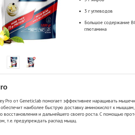
3 г углеводов
Большое содержание B
глютамина
ro
y Pro от Geneticlab помогает эффективнее наращивать мышечн
н обеспечит наиболее быструю доставку аминокислот к мышцам,
 восстановления и дальнейшего своего роста. С помощью про
м, т.е. предупреждать распад мышц.