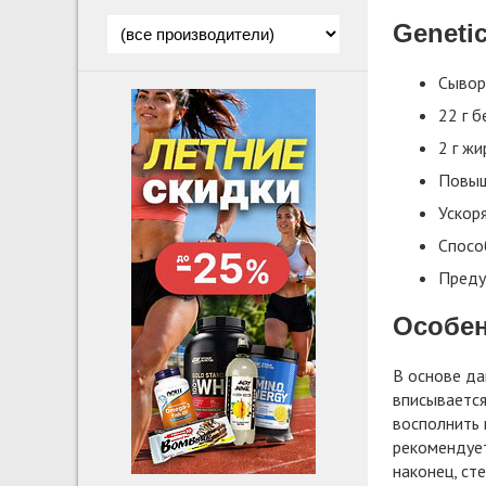
Geneti
Сывор
22 г б
2 г жи
Повыш
Ускоря
Спосо
Преду
Особен
В основе д
вписывается
восполнить 
рекомендует
наконец, ст