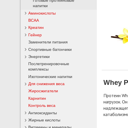
Готовые протеиновые
напитки
Аминокислоты
BCAA
Креатин
Гейнер
Заменители питания
Спортивные батончики
Энергетики
Послетренировочные
комплексы
Изотонические напитки
Whey P
Для снижения веса
Жиросжигатели
Протеин Whe
Карнитин
нагрузок. О
Контроль веса
надлежащего
Антиоксиданты
катаболизмо
Жирные кислоты
Витамины и минералы