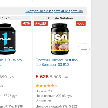
Смотреть все сывороточные протеины
Rule 1
Ultimate Nutrition
le 1 R1 Whey
Протеин Ultimate Nutrition
кг
Iso Sensation 93 910 г
5 626
руб.
руб.
79
43
Порций: 28
 137.28 руб.
Цена порции: 200.93 руб.
В наличии
дкой 7%: 8 298
Цена со скидкой 7%: 5 232