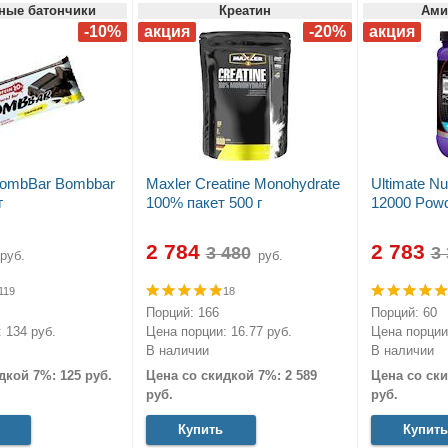
ные батончики
Креатин
Ами
BombBar Bombbar
Maxler Creatine Monohydrate
Ultimate Nu
г
100% пакет 500 г
12000 Powd
2 784
2 783
руб.
руб.
119
18
Порций: 166
Порций: 60
 134 руб.
Цена порции: 16.77 руб.
Цена порции:
В наличии
В наличии
дкой 7%: 125 руб.
Цена со скидкой 7%: 2 589
Цена со ски
руб.
руб.
Купить
Купить