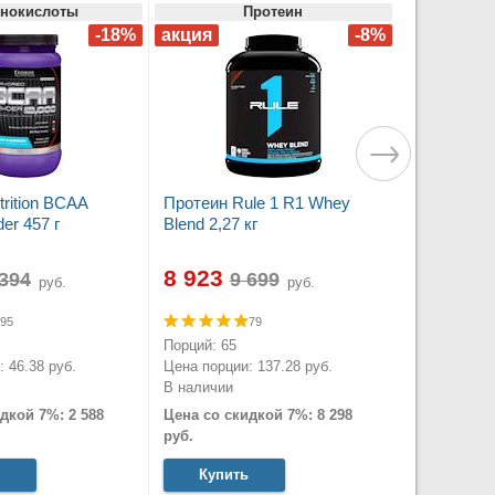
нокислоты
Протеин
trition BCAA
Протеин Rule 1 R1 Whey
er 457 г
Blend 2,27 кг
8 923
руб.
руб.
95
79
Порций: 65
 46.38 руб.
Цена порции: 137.28 руб.
В наличии
дкой 7%: 2 588
Цена со скидкой 7%: 8 298
руб.
Купить