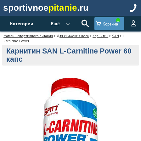
sportivnoe
pitanie
.ru
Категории
Ещё
Корзина
Магазин спортивного питания
>
Для снижения веса
>
Карнитин
>
SAN
> L-
Carnitine Power
Карнитин SAN L-Carnitine Power 60
капс