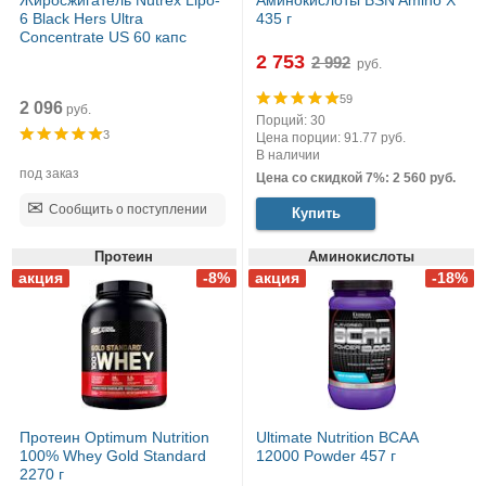
Жиросжигатель Nutrex Lipo-
Аминокислоты BSN Amino X
6 Black Hers Ultra
435 г
Concentrate US 60 капс
2 753
руб.
59
2 096
руб.
Порций: 30
3
Цена порции: 91.77 руб.
В наличии
под заказ
Цена со скидкой 7%: 2 560 руб.
Сообщить о поступлении
Купить
Протеин
Аминокислоты
Протеин Optimum Nutrition
Ultimate Nutrition BCAA
100% Whey Gold Standard
12000 Powder 457 г
2270 г