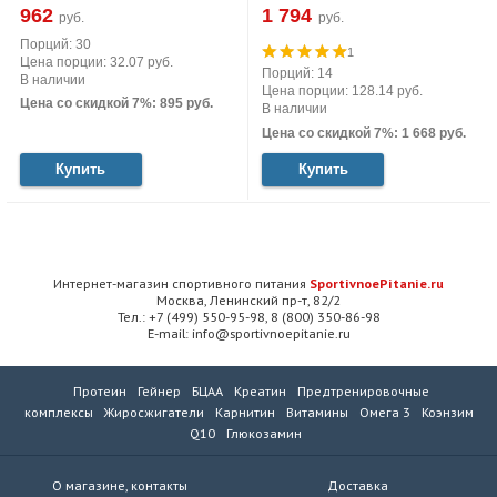
962
1 794
руб.
руб.
Порций: 30
1
Цена порции: 32.07 руб.
Порций: 14
В наличии
Цена порции: 128.14 руб.
Цена со скидкой 7%: 895 руб.
В наличии
Цена со скидкой 7%: 1 668 руб.
Купить
Купить
Интернет-магазин спортивного питания
SportivnoePitanie.ru
Москва, Ленинский пр-т, 82/2
Тел.: +7 (499) 550-95-98, 8 (800) 350-86-98
E-mail: info@sportivnoepitanie.ru
Протеин
Гейнер
БЦАА
Креатин
Предтренировочные
комплексы
Жиросжигатели
Карнитин
Витамины
Омега 3
Коэнзим
Q10
Глюкозамин
О магазине, контакты
Доставка