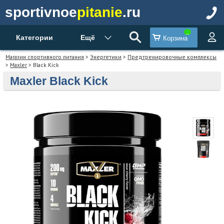
sportivnoe
pitanie
.ru
Категории
Ещё
Корзина
Магазин спортивного питания
>
Энергетики
>
Предтренировочные комплексы
>
Maxler
> Black Kick
Maxler Black Kick