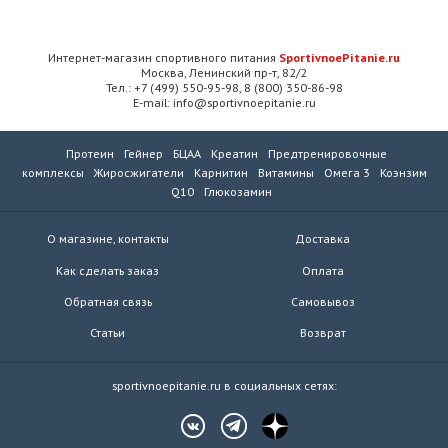
Интернет-магазин спортивного питания
SportivnoePitanie.ru
Москва, Ленинский пр-т, 82/2
Тел.: +7 (499) 550-95-98, 8 (800) 350-86-98
E-mail: info@sportivnoepitanie.ru
Протеин
Гейнер
БЦАА
Креатин
Предтренировочные
комплексы
Жиросжигатели
Карнитин
Витамины
Омега 3
Коэнзим
Q10
Глюкозамин
О магазине, контакты
Доставка
Как сделать заказ
Оплата
Обратная связь
Самовывоз
Статьи
Возврат
sportivnoepitanie.ru в социальных сетях: