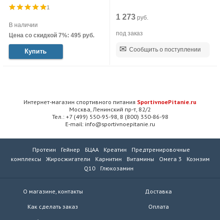
1
1 273
руб.
В наличии
под заказ
Цена со скидкой 7%: 495 руб.
Сообщить о поступлении
Купить
Интернет-магазин спортивного питания
SportivnoePitanie.ru
Москва, Ленинский пр-т, 82/2
Тел.: +7 (499) 550-95-98, 8 (800) 350-86-98
E-mail: info@sportivnoepitanie.ru
Протеин
Гейнер
БЦАА
Креатин
Предтренировочные
комплексы
Жиросжигатели
Карнитин
Витамины
Омега 3
Коэнзим
Q10
Глюкозамин
О магазине, контакты
Доставка
Как сделать заказ
Оплата