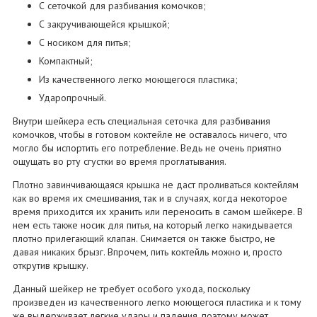
С сеточкой для разбивания комочков;
С закручивающейся крышкой;
С носиком для питья;
Компактный;
Из качественного легко моющегося пластика;
Ударопрочный.
Внутри шейкера есть специальная сеточка для разбивания
комочков, чтобы в готовом коктейле не оставалось ничего, что
могло бы испортить его потребление. Ведь не очень приятно
ощущать во рту сгустки во время проглатывания.
Плотно завинчивающаяся крышка не даст проливаться коктейлям
как во время их смешивания, так и в случаях, когда некоторое
время приходится их хранить или переносить в самом шейкере. В
нем есть также носик для питья, на который легко накидывается
плотно прилегающий клапан. Снимается он также быстро, не
давая никаких брызг. Впрочем, пить коктейль можно и, просто
открутив крышку.
Данный шейкер не требует особого ухода, поскольку
произведен из качественного легко моющегося пластика и к тому
же выдерживает легкие удары и падения, поэтому может