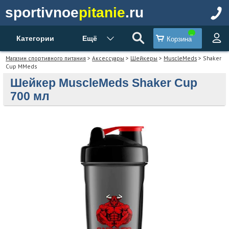
sportivnoe
pitanie
.ru
Категории
Ещё
Корзина
Магазин спортивного питания
>
Аксессуары
>
Шейкеры
>
MuscleMeds
> Shaker
Cup MMeds
Шейкер MuscleMeds Shaker Cup
700 мл