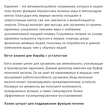
Карнитин – это витаминоподобное соединение, которое в нашем
теле играет функцию переносчика молекул жира в митохондрии
клеток. Благодаря ему жирные кислоты попадают в
энергостанции клеток, где они сжигаются, и высвобождается
энергия. Отсюда вытекает две выгоды для организма от приема
карнитина: ускоренное сжигание жира и снабжение
дополнительной порцией топлива. Спортивное питание на основе
карнитина пользуется спросом в первую очередь среди
физически активных людей, поскольку их потребности в данном
компоненте выше, чем у обычных людей.
Бета-аланин для борьбы с усталостью
Бета-аланин ценен для организма как аминокислота, участвующая
в производстве карнозина. Данный дипептид известен как буфер
молочной кислоты. Он не дает ей накапливаться в мышцах, чем
продлевает работоспособность организма. Ведь молочная
кислота может спровоцировать преждевременную усталость.
Блокируя ее активность, вы получаете возможность
тренироваться дольше, а также стимулируете более
эффективное послетренировочное восстановление.
Холин цитрат для поддержания функции печени