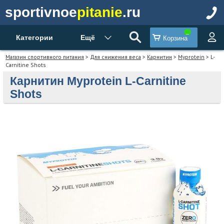
sportivnoe
pitanie
.ru
Категории
Ещё
Корзина
Магазин спортивного питания
>
Для снижения веса
>
Карнитин
>
Myprotein
> L-
Carnitine Shots
Карнитин Myprotein L-Carnitine
Shots