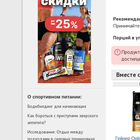
Рекомендац
Принимайте 
Порций в у
Продукт
достигш
Вместе с
О спортивном питании:
Бодибилдинг для начинающих
Как бороться с приступами зверского
аппетита?
Исследование: Отдых между
Гейнер Opti
подходами в силовых тренировках