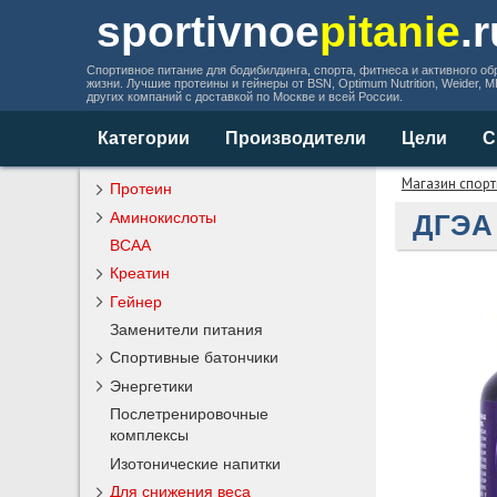
sportivnoe
pitanie
.
Спортивное питание для бодибилдинга, спорта, фитнеса и активного об
жизни. Лучшие протеины и гейнеры от BSN, Optimum Nutrition, Weider, 
других компаний с доставкой по Москве и всей России.
Категории
Производители
Цели
С
Магазин спорт
Протеин
Аминокислоты
ДГЭА 
BCAA
Креатин
Гейнер
Заменители питания
Спортивные батончики
Энергетики
Послетренировочные
комплексы
Изотонические напитки
Для снижения веса