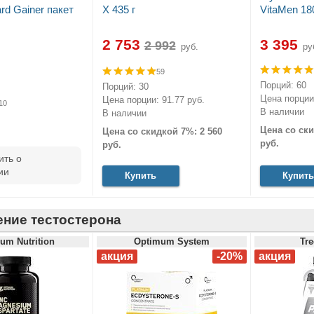
rd Gainer пакет
X 435 г
VitaMen 18
2 753
3 395
руб.
ру
59
Порций: 60
Порций: 30
Цена порции:
Цена порции: 91.77 руб.
10
В наличии
В наличии
Цена со ски
Цена со скидкой 7%: 2 560
руб.
руб.
ть о
ии
Купить
Купить
ние тестостерона
um Nutrition
Optimum System
Tre