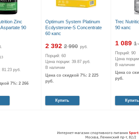
rition Zinc
Optimum System Platinum
Trec Nutri
Aspartate 90
Ecdysterone-S Concentrate
90 капс
60 капс
1 089
2 392
.
руб.
Порций: 90
Порций: 60
13
Цена порции:
Цена порции: 39.87 руб.
В наличии
В наличии
 81.23 руб.
Цена со ски
Цена со скидкой 7%: 2 225
руб.
руб.
дкой 7%: 2 266
Купить
Купить
Интернет-магазин спортивного питания
Sport
Москва, Ленинский пр-т, 82/2