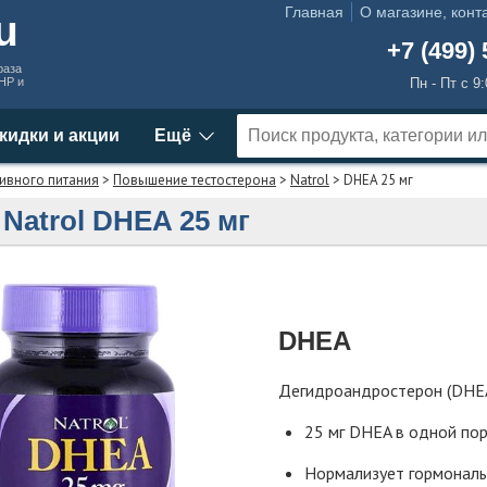
Главная
О магазине, конт
ru
+7 (499) 
раза
MHP и
Пн - Пт с 9
кидки и акции
Ещё
ивного питания
>
Повышение тестостерона
>
Natrol
> DHEA 25 мг
Natrol DHEA 25 мг
DHEA
Дегидроандростерон (DHEA
25 мг DHEA в одной по
Нормализует гормонал