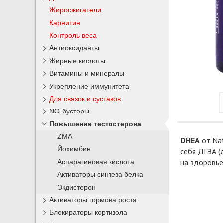
Жиросжигатели
Карнитин
Контроль веса
Антиоксиданты
Жирные кислоты
Витамины и минералы
Укрепление иммунитета
Для связок и суставов
NO-бустеры
Повышение тестостерона
ZMA
DHEA
от Nat
Йохимбин
себя ДГЭА (
на здоровье
Аспарагиновая кислота
Активаторы синтеза белка
Экдистерон
Активаторы гормона роста
Блокираторы кортизола