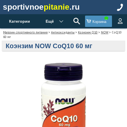
sportivnoe
pitanie
.ru
Категории
Ещё
Корзина
Магазин спортивного питания
>
Антиоксиданты
>
Коэнзим Q10
>
NOW
> CoQ10
60 мг
Коэнзим NOW CoQ10 60 мг