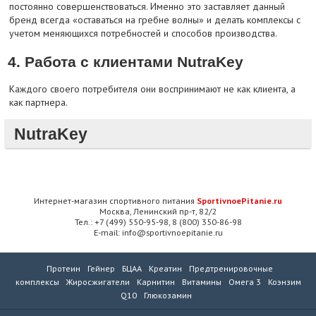
постоянно совершенствоваться. Именно это заставляет данный
бренд всегда «оставаться на гребне волны» и делать комплексы с
учетом меняющихся потребностей и способов производства.
4. Работа с клиентами NutraKey
Каждого своего потребителя они воспринимают не как клиента, а
как партнера.
NutraKey
Интернет-магазин спортивного питания
SportivnoePitanie.ru
Москва, Ленинский пр-т, 82/2
Тел.: +7 (499) 550-95-98, 8 (800) 350-86-98
E-mail: info@sportivnoepitanie.ru
Протеин
Гейнер
БЦАА
Креатин
Предтренировочные
комплексы
Жиросжигатели
Карнитин
Витамины
Омега 3
Коэнзим
Q10
Глюкозамин