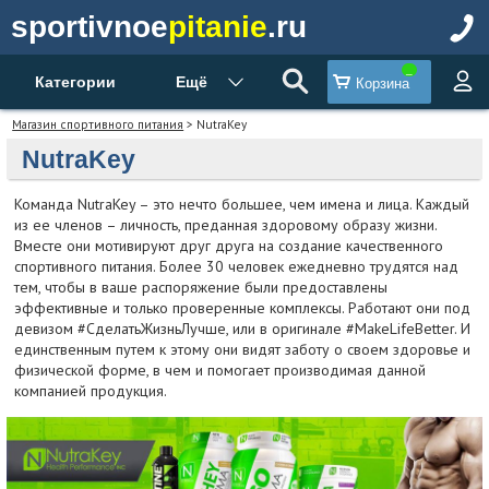
sportivnoe
pitanie
.ru
Категории
Ещё
Корзина
Магазин спортивного питания
> NutraKey
NutraKey
Команда NutraKey – это нечто большее, чем имена и лица. Каждый
из ее членов – личность, преданная здоровому образу жизни.
Вместе они мотивируют друг друга на создание качественного
спортивного питания. Более 30 человек ежедневно трудятся над
тем, чтобы в ваше распоряжение были предоставлены
эффективные и только проверенные комплексы. Работают они под
девизом #СделатьЖизньЛучше, или в оригинале #MakeLifeBetter. И
единственным путем к этому они видят заботу о своем здоровье и
физической форме, в чем и помогает производимая данной
компанией продукция.