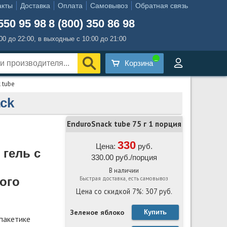
акты
Доставка
Оплата
Самовывоз
Обратная связь
550 95 98
8 (800) 350 86 98
:00 до 22:00, в выходные с 10:00 до 21:00
Корзина
 tube
ck
EnduroSnack tube 75 г 1 порция
330
Цена:
руб.
 гель с
330.00 руб./порция
В наличии
Быстрая доставка, есть самовывоз
ого
Цена со скидкой 7%: 307 руб.
Зеленое яблоко
Купить
 пакетике