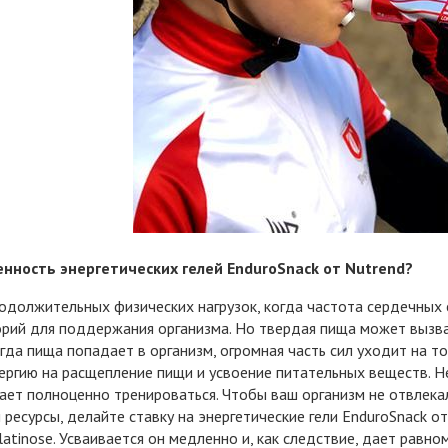
енность энергетических гелей EnduroSnack от Nutrend?
одолжительных физических нагрузок, когда частота сердечных
рий для поддержания организма. Но твердая пища может вызв
огда пища попадает в организм, огромная часть сил уходит на т
ергию на расщепление пищи и усвоение питательных веществ. Не
ет полноценно тренироваться. Чтобы ваш организм не отвлекал
 ресурсы, делайте ставку на энергетические гели EnduroSnack о
latinose. Усваивается он медленно и, как следствие, дает равно