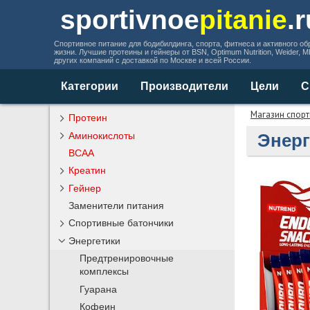
sportivnoe
pitanie
.
Спортивное питание для бодибилдинга, спорта, фитнеса и активного об
жизни. Лучшие протеины и гейнеры от BSN, Optimum Nutrition, Weider, 
других компаний с доставкой по Москве и всей России.
Категории
Производители
Цели
С
Магазин спорт
Протеин
Аминокислоты
Энерг
BCAA
Креатин
Гейнер
Заменители питания
Спортивные батончики
Энергетики
Предтренировочные
комплексы
Гуарана
Кофеин