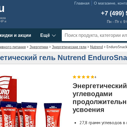
Главная
О магазине, конт
ru
+7 (499) 
раза
MHP и
Пн - Пт с 9
кидки и акции
Ещё
ивного питания
>
Энергетики
>
Энергетические гели
>
Nutrend
> EnduroSnack
етический гель Nutrend EnduroSna
4
Энергетический
углеводами
продолжительн
усвоения
27,8 грамм углеводов в