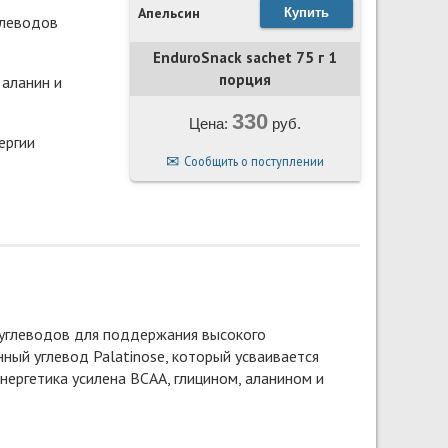
Апельсин
Купить
глеводов
EnduroSnack sachet 75 г 1
порция
 аланин и
330
Цена:
руб.
ергии
Сообщить о поступлении
 углеводов для поддержания высокого
ный углевод Palatinose, который усваивается
ергетика усилена BCAA, глицином, аланином и