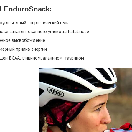
d EnduroSnack:
оуглеводный энергетический гель
нове запатентованного углевода Palatinose
нное высвобождение
мерный прилив энергии
щен BCAA, глицином, аланином, таурином