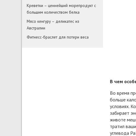
Креветки – ценнейший морепродукт с
большим количеством белка
Мясо кенгуру – деликатес из
Австралии
Фитнесс-браслет для потери веса
В чем особ
Во время пр
больше кало
условиях. К
забирает эн
животе меша
тратил ваши
углевода Pa