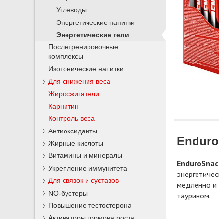
Углеводы
Энергетические напитки
Энергетические гели
Послетренировочные
комплексы
Изотонические напитки
Для снижения веса
Жиросжигатели
Карнитин
Контроль веса
Антиоксиданты
Enduro
Жирные кислоты
Витамины и минералы
EnduroSnac
Укрепление иммунитета
энергетичес
Для связок и суставов
медленно и 
NO-бустеры
таурином.
Повышение тестостерона
Активаторы гормона роста