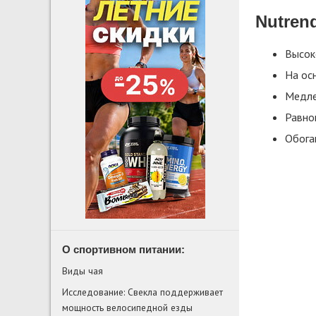
Nutren
Высок
На ос
Медле
Равно
Обога
О спортивном питании:
Виды чая
Исследование: Свекла поддерживает
мощность велосипедной езды