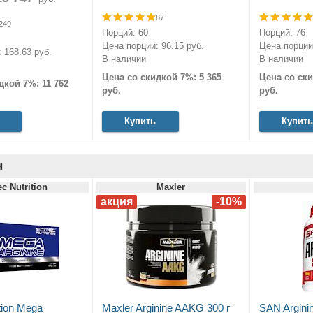
87
249
Порций: 60
Порций: 76
Цена порции: 96.15 руб.
Цена порции:
 168.63 руб.
В наличии
В наличии
Цена со скидкой 7%: 5 365
Цена со ски
дкой 7%: 11 762
руб.
руб.
Купить
Купить
н
ec Nutrition
Maxler
ition Mega
Maxler Arginine AAKG 300 г
SAN Argini