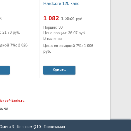
Hardcore 120 капс
1 082
б.
руб.
Порций: 30
 21.78 руб.
Цена порции: 36.07 руб.
В наличии
дкой 7%: 2 026
Цена со скидкой 7%: 1 006
руб.
Купить
ivnoePitanie.ru
-86-98
u
Омега 3
Коэнзим Q10
Глюкозамин