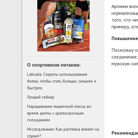
Аргинин вно
нормализаци
того, что ч
примеру, ат
Повышение
Поскольку о
соединение,
мужскую сил
О спортивном питании:
Labrada: Секреты использования
белка, чтобы стать больше, сильнее и
быстрее.
Лучший гейнер
Наращивание мышечной массы во
время диеты с краткосрочным
голоданием
Исследование: Как растяжка влияет на
Рекомендац
спринт?