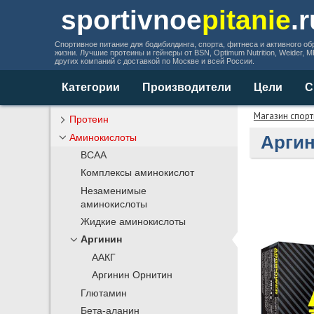
sportivnoe
pitanie
.
Спортивное питание для бодибилдинга, спорта, фитнеса и активного об
жизни. Лучшие протеины и гейнеры от BSN, Optimum Nutrition, Weider, 
других компаний с доставкой по Москве и всей России.
Категории
Производители
Цели
С
Магазин спорт
Протеин
Аминокислоты
Аргин
BCAA
Комплексы аминокислот
Незаменимые
аминокислоты
Жидкие аминокислоты
Аргинин
ААКГ
Аргинин Орнитин
Глютамин
Бета-аланин