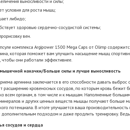
величения выносливости и силы;
ет условия для роста мышц;
ает либидо;
бствует здоровью сердечно-сосудистой системы;
прорисовку вен.
псуле комплекса Argipower 1500 Mega Caps от Olimp содержитс
нина, которая поможет вам улучшить насыщение мышц спортив
 чтобы они работали эффективнее.
мышечной накачки/Больше силы и лучше выносливость
риема аргинина заключается в его способности давать выброс 
т расширению кровеносных сосудов, по которым кровь бежит бы
ко всем органам, в том числе и к мышцам. Наполненные больши
минералов и других ценных веществ мышцы получают больше ма
кого потенциала. В итоге улучшается ваша производительность 
с дополнительным подходом и даже продлить тренировку. Ведь
ья сосудов и сердца