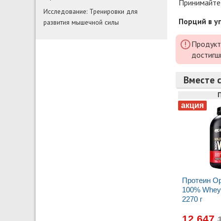
Принимайте 
Исследование: Тренировки для
Порций в у
развития мышечной силы
Продукт
достигш
Вместе с
Протеин Op
100% Whey 
2270 г
12 647