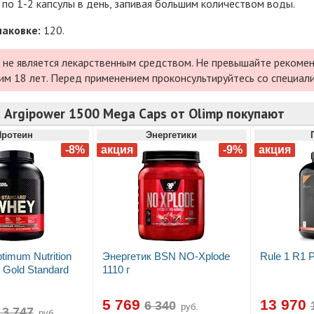
по 1-2 капсулы в день, запивая большим количеством воды.
паковке:
120.
 не является лекарственным средством. Не превышайте рекомен
им 18 лет. Перед применением проконсультируйтесь со специал
 Argipower 1500 Mega Caps от Olimp покупают
Протеин
Энергетики
timum Nutrition
Энергетик BSN NO-Xplode
Rule 1 R1 P
Gold Standard
1110 г
5 769
13 970
руб.
руб.