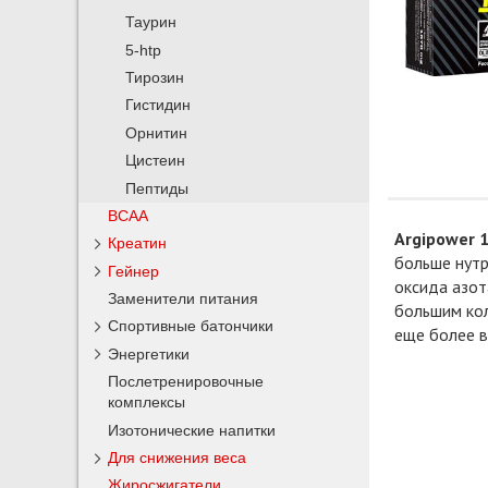
Таурин
5-htp
Тирозин
Гистидин
Орнитин
Цистеин
Пептиды
BCAA
Argipower 
Креатин
больше нутр
Гейнер
оксида азот
Заменители питания
большим кол
Спортивные батончики
еще более в
Энергетики
Послетренировочные
комплексы
Изотонические напитки
Для снижения веса
Жиросжигатели