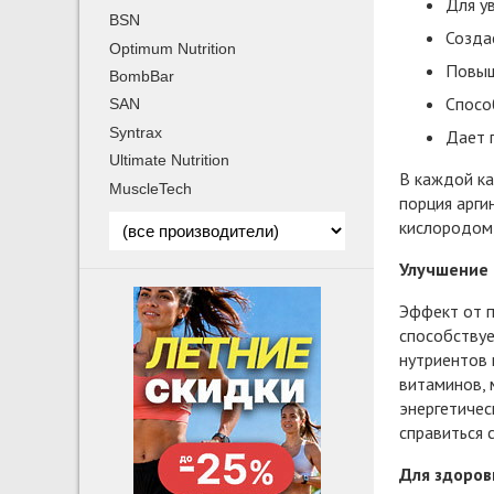
Для у
BSN
Созда
Optimum Nutrition
Повыш
BombBar
Спосо
SAN
Syntrax
Дает 
Ultimate Nutrition
В каждой ка
MuscleTech
порция арги
кислородом,
Улучшение 
Эффект от п
способствуе
нутриентов 
витаминов, 
энергетичес
справиться 
Для здоров