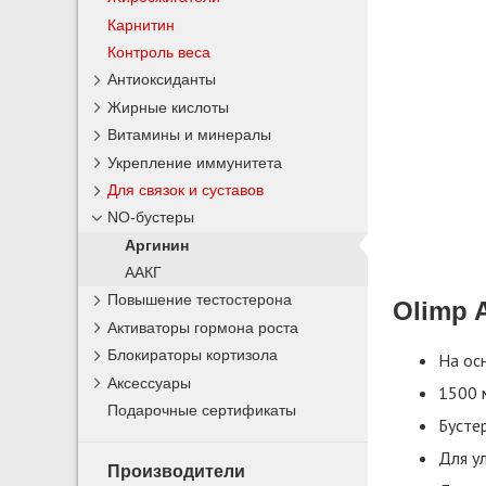
Карнитин
Контроль веса
Антиоксиданты
Жирные кислоты
Витамины и минералы
Укрепление иммунитета
Для связок и суставов
NO-бустеры
Аргинин
ААКГ
Повышение тестостерона
Olimp 
Активаторы гормона роста
Блокираторы кортизола
На ос
Аксессуары
1500 м
Подарочные сертификаты
Бустер
Для у
Производители