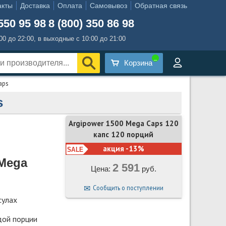
акты
Доставка
Оплата
Самовывоз
Обратная связь
550 95 98
8 (800) 350 86 98
:00 до 22:00, в выходные с 10:00 до 21:00
Корзина
aps
s
Argipower 1500 Mega Caps 120
капс 120 порций
акция -13%
 Mega
2 591
Цена:
руб.
Сообщить о поступлении
сулах
дой порции