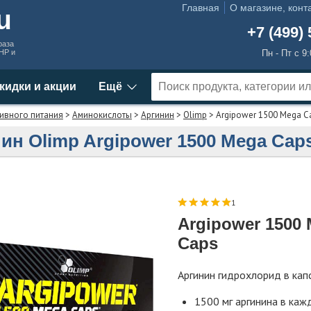
Главная
О магазине, конт
ru
+7 (499) 
раза
MHP и
Пн - Пт с 9
кидки и акции
Ещё
ивного питания
>
Аминокислоты
>
Аргинин
>
Olimp
> Argipower 1500 Mega C
ин Olimp Argipower 1500 Mega Cap
1
Argipower 1500
Caps
Аргинин гидрохлорид в кап
1500 мг аргинина в каж