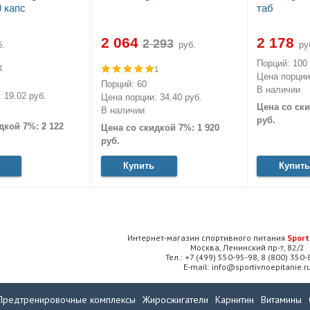
0 капс
таб
2 064
2 178
.
руб.
ру
Порций: 100
1
1
Цена порции:
Порций: 60
В наличии
 19.02 руб.
Цена порции: 34.40 руб.
Цена со ски
В наличии
руб.
дкой 7%: 2 122
Цена со скидкой 7%: 1 920
руб.
Купить
Купить
Интернет-магазин спортивного питания
Sport
Москва, Ленинский пр-т, 82/2
Тел.: +7 (499) 550-95-98, 8 (800) 350
E-mail: info@sportivnoepitanie.r
Предтренировочные комплексы
Жиросжигатели
Карнитин
Витамины