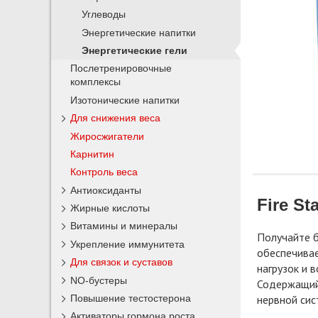
Углеводы
Энергетические напитки
Энергетические гели
Послетренировочные
комплексы
Изотонические напитки
Для снижения веса
Жиросжигатели
Карнитин
Контроль веса
Антиоксиданты
Fire Sta
Жирные кислоты
Витамины и минералы
Получайте б
Укрепление иммунитета
обеспечивае
Для связок и суставов
нагрузок и 
NO-бустеры
Содержащийс
Повышение тестостерона
нервной сис
Активаторы гормона роста