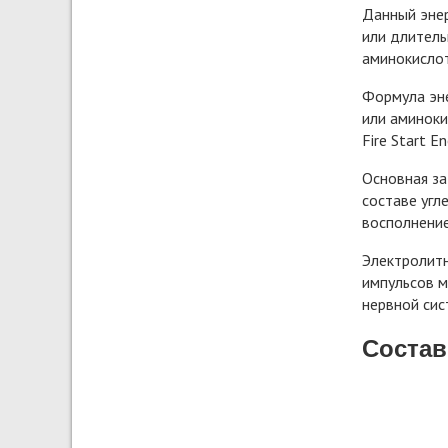
Данный энер
или длитель
аминокислот
Формула эне
или аминоки
Fire Start 
Основная за
составе угл
восполнение
Электролитн
импульсов м
нервной сис
Состав