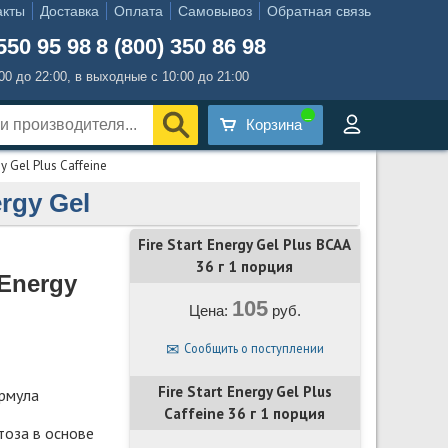
акты
Доставка
Оплата
Самовывоз
Обратная связь
550 95 98
8 (800) 350 86 98
:00 до 22:00, в выходные с 10:00 до 21:00
Корзина
gy Gel Plus Caffeine
rgy Gel
Fire Start Energy Gel Plus BCAA
36 г 1 порция
 Energy
105
Цена:
руб.
Сообщить о поступлении
Fire Start Energy Gel Plus
рмула
Caffeine 36 г 1 порция
тоза в основе