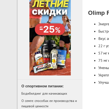
Olimp F
Энерге
Быстр
Вкус а
22 г у
57 мг 
75 мг 
Умень
Укреп
Улучш
О спортивном питании:
Бодибилдинг для начинающих
О семге: способах ее производства и
пищевой ценности