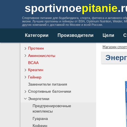
sportivnoe
pitanie
.
Спортивное питание для бодибилдинга, спорта, фитнеса и активного об
жизни. Лучшие протеины и гейнеры от BSN, Optimum Nutrition, Weider, 
других компаний с доставкой по Москве и всей России.
Категории
Производители
Цели
С
Магазин спорт
Протеин
Аминокислоты
Энерг
BCAA
Креатин
Гейнер
Заменители питания
Спортивные батончики
Энергетики
Предтренировочные
комплексы
Гуарана
Кофеин