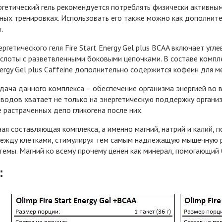
гетический гель рекомендуется потреблять физически активным
ных тренировках. Использовать его также можно как дополните
.
ргетического геля Fire Start Energy Gel plus BCAA включает угл
слоты с разветвленными боковыми цепочками. В составе комплек
Energy Gel plus Caffeine дополнительно содержится кофеин для м
дача данного комплекса – обеспечение организма энергией во в
еводов хватает не только на энергетическую поддержку организм
 растраченных депо гликогена после них.
ая составляющая комплекса, а именно магний, натрий и калий
ежду клетками, стимулируя тем самым надлежащую мышечную ра
темы. Магний ко всему прочему ценен как минерал, помогающий 
: