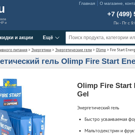
Главная
О магазине, конт
ru
+7 (499) 
раза
MHP и
Пн - Пт с 9
кидки и акции
Ещё
ивного питания
>
Энергетики
>
Энергетические гели
>
Olimp
> Fire Start Ener
етический гель Olimp Fire Start Ene
Olimp Fire Start
Gel
Энергетический гель
Быстро усваиваемая фо
Мальтодекстрин и фрук