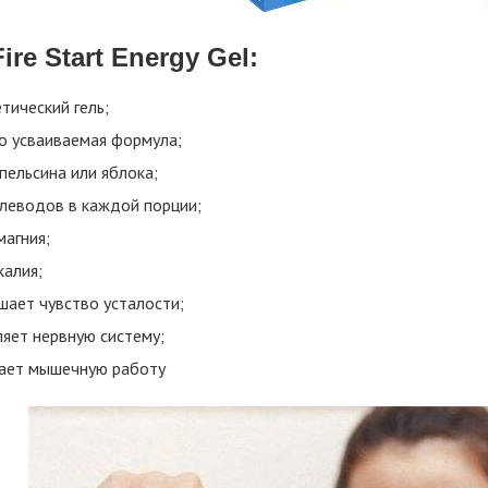
ire Start Energy Gel:
тический гель;
о усваиваемая формула;
пельсина или яблока;
глеводов в каждой порции;
магния;
калия;
шает чувство усталости;
ляет нервную систему;
ает мышечную работу