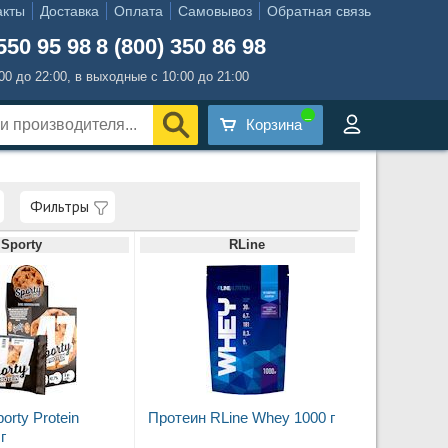
акты
Доставка
Оплата
Самовывоз
Обратная связь
550 95 98
8 (800) 350 86 98
:00 до 22:00, в выходные с 10:00 до 21:00
Корзина
Фильтры
Sporty
RLine
orty Protein
Протеин RLine Whey 1000 г
г