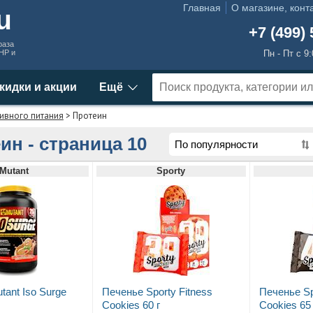
Главная
О магазине, конт
ru
+7 (499) 
раза
MHP и
Пн - Пт с 9
кидки и акции
Ещё
ивного питания
> Протеин
ин - страница 10
Mutant
Sporty
tant Iso Surge
Печенье Sporty Fitness
Печенье Sp
Cookies 60 г
Cookies 65 