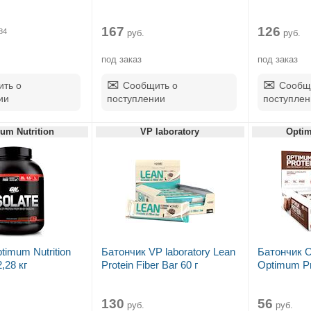
167
126
84
руб.
руб.
под заказ
под заказ
ть о
Сообщить о
Сообщ
ии
поступлении
поступлен
um Nutrition
VP laboratory
Optim
timum Nutrition
Батончик VP laboratory Lean
Батончик O
,28 кг
Protein Fiber Bar 60 г
Optimum Pro
130
56
руб.
руб.