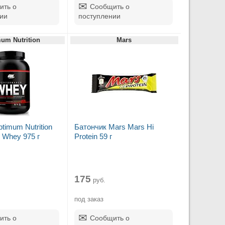
ить о
Сообщить о
ии
поступлении
um Nutrition
Mars
timum Nutrition
Батончик Mars Mars Hi
 Whey 975 г
Protein 59 г
175
.
руб.
под заказ
ить о
Сообщить о