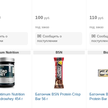
100
110
1
руб.
руб.
под заказ
под заказ
ть о
Сообщить о
Сообщ
ии
поступлении
поступлен
um Nutrition
BSN
Bi
timum Nutrition
Батончик BSN Protein Crisp
Батончик B
drowhey 454 г
Bar 56 г
Protein Bar 