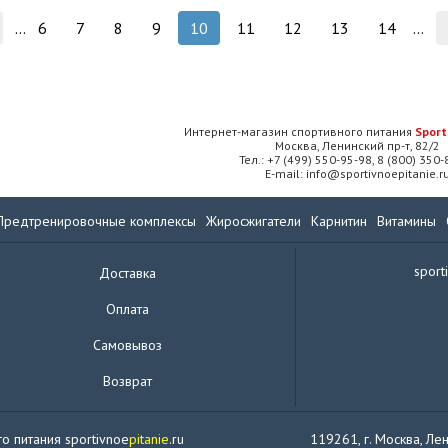
...
6
7
8
9
10
11
12
13
14
...
Интернет-магазин спортивного питания
Sport
Москва, Ленинский пр-т, 82/2
Тел.: +7 (499) 550-95-98, 8 (800) 350
E-mail: info@sportivnoepitanie.r
Предтренировочные комплексы
Жиросжигатели
Карнитин
Витамины
sport
Доставка
Оплата
Самовывоз
Возврат
о питания sportivnoe
pitanie
.ru
119261, г. Москва, Лен