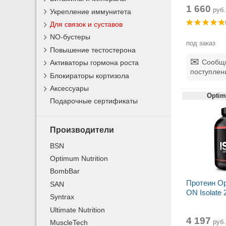
1 660
руб.
Укрепление иммунитета
Для связок и суставов
NO-бустеры
под заказ
Повышение тестостерона
Сообщи
Активаторы гормона роста
поступлен
Блокираторы кортизола
Аксессуары
Optim
Подарочные сертификаты
Производители
BSN
Optimum Nutrition
BombBar
Протеин Op
SAN
ON Isolate 2
Syntrax
Ultimate Nutrition
4 197
руб.
MuscleTech