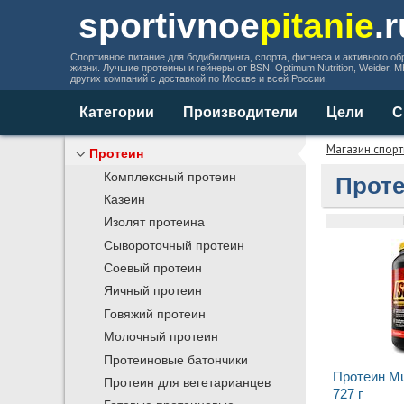
sportivnoe
pitanie
.
Спортивное питание для бодибилдинга, спорта, фитнеса и активного об
жизни. Лучшие протеины и гейнеры от BSN, Optimum Nutrition, Weider, 
других компаний с доставкой по Москве и всей России.
Категории
Производители
Цели
С
Магазин спорт
Протеин
Комплексный протеин
Проте
Казеин
Изолят протеина
Сывороточный протеин
Соевый протеин
Яичный протеин
Говяжий протеин
Молочный протеин
Протеиновые батончики
Протеин Mu
Протеин для вегетарианцев
727 г