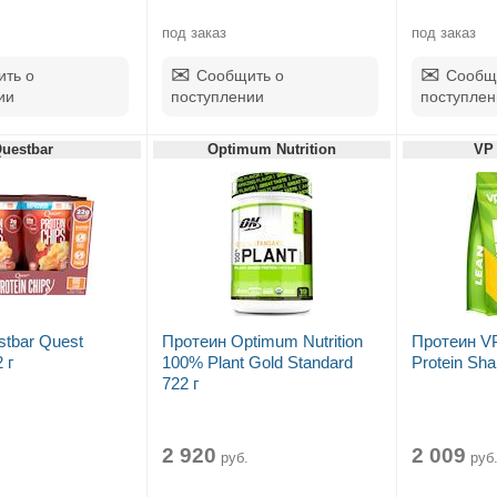
под заказ
под заказ
ть о
Сообщить о
Сообщ
ии
поступлении
поступлен
uestbar
Optimum Nutrition
VP 
tbar Quest
Протеин Optimum Nutrition
Протеин VP
 г
100% Plant Gold Standard
Protein Sha
722 г
2 920
2 009
руб.
руб