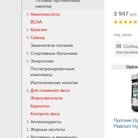
Готовые протеиновые
напитки
3 947
Аминокислоты
руб.
BCAA
Креатин
под заказ
Гейнер
Заменители питания
Сообщи
поступлен
Спортивные батончики
Энергетики
Optim
Послетренировочные
комплексы
Изотонические напитки
Для снижения веса
Жиросжигатели
Карнитин
Контроль веса
Протеин Op
Антиоксиданты
Platinum Hy
Жирные кислоты
Витамины и минералы