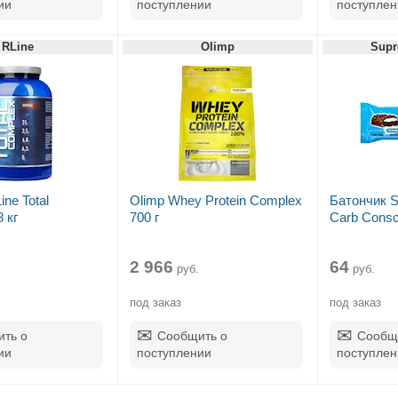
ии
поступлении
поступлен
RLine
Olimp
Supr
ne Total
Olimp Whey Protein Complex
Батончик S
 кг
700 г
Carb Consci
2 966
64
руб.
руб.
под заказ
под заказ
ть о
Сообщить о
Сообщ
ии
поступлении
поступлен