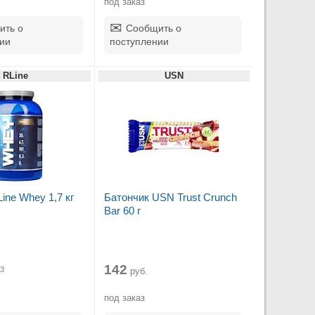
под заказ
ить о
Сообщить о
ии
поступлении
RLine
USN
ine Whey 1,7 кг
Батончик USN Trust Crunch
Bar 60 г
.
142
3
руб.
под заказ