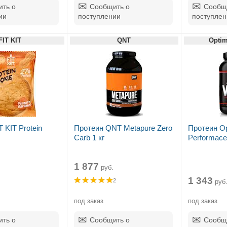
ть о
Сообщить о
Сообщ
ии
поступлении
поступлен
FIT KIT
QNT
Optim
 KIT Protein
Протеин QNT Metapure Zero
Протеин Op
Carb 1 кг
Performace
1 877
руб.
1 343
2
руб
под заказ
под заказ
ть о
Сообщить о
Сообщ