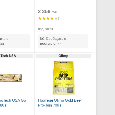
2 359
руб.
3
под заказ
ить о
Сообщить о
ии
поступлении
oTech USA
Olimp
ioTech USA Go
Протеин Olimp Gold Beef
80 г
Pro-Tein 700 г