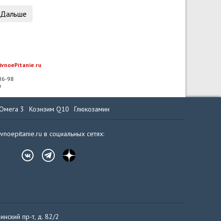
Дальше
ivnoePitanie.ru
-86-98
u
Омега 3
Коэнзим Q10
Глюкозамин
ivnoepitanie.ru в социальных сетях:
инский пр-т, д. 82/2