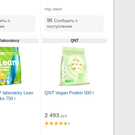
под заказ
ить о
Сообщить о
ии
поступлении
laboratory
QNT
 laboratory Lean
QNT Vegan Protein 500 г
ke 750 г
2 493
руб.
3
.