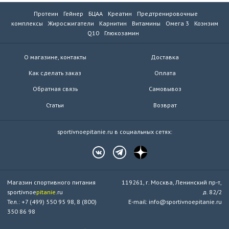
Протеин
Гейнер
БЦАА
Креатин
Предтренировочные
комплексы
Жиросжигатели
Карнитин
Витамины
Омега 3
Коэнзим
Q10
Глюкозамин
О магазине, контакты
Доставка
Как сделать заказ
Оплата
Обратная связь
Самовывоз
Статьи
Возврат
sportivnoepitanie.ru в социальных сетях:
Магазин спортивного питания
119261, г. Москва, Ленинский пр-т,
sportivnoe
pitanie
.ru
д. 82/2
Тел.: +7 (499) 550 95 98, 8 (800)
E-mail: info@sportivnoepitanie.ru
350 86 98