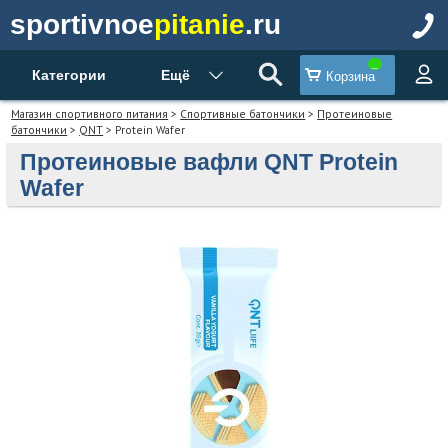
sportivnoe
pitanie
.ru
Категории
Ещё
Корзина
Магазин спортивного питания
>
Спортивные батончики
>
Протеиновые
батончики
>
QNT
> Protein Wafer
Протеиновые вафли QNT Protein
Wafer