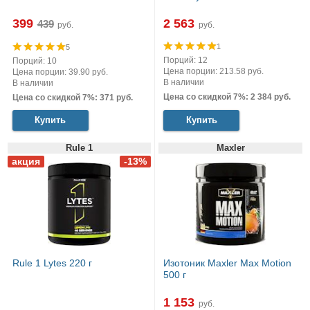
399
2 563
руб.
руб.
1
5
Порций: 12
Порций: 10
Цена порции: 213.58 руб.
Цена порции: 39.90 руб.
В наличии
В наличии
Цена со скидкой 7%: 2 384 руб.
Цена со скидкой 7%: 371 руб.
Купить
Купить
Rule 1
Maxler
Rule 1 Lytes 220 г
Изотоник Maxler Max Motion
500 г
1 153
руб.