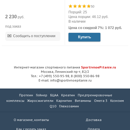
50
Порций: 25
2 230
Цена порции: 46.12 руб.
руб.
В наличии
под заказ
Цена со скидкой 7%: 1 072 руб.
Сообщить о поступлении
Купить
Интернет-магазин спортивного питания
SportivnoePitanie.ru
Москва, Ленинский пр-т, 82/2
Тел.: +7 (499) 550-95-98, 8 (800) 350-86-98
E-mail: info@sportivnoepitanie.ru
Протеин
Гейнер
БЦАА
Креатин
Предтренировочные
комплексы
Жиросжигатели
Карнитин
Витамины
Омега 3
Коэнзим
Q10
Глюкозамин
О магазине, контакты
Доставка
Как сделать заказ
Оплата