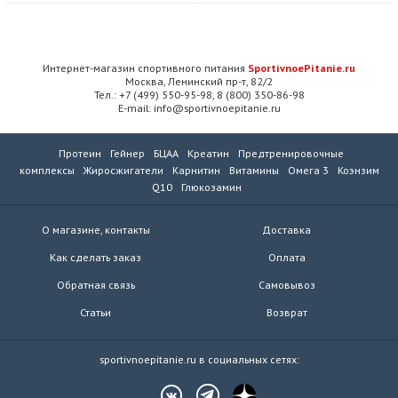
Интернет-магазин спортивного питания
SportivnoePitanie.ru
Москва, Ленинский пр-т, 82/2
Тел.: +7 (499) 550-95-98, 8 (800) 350-86-98
E-mail: info@sportivnoepitanie.ru
Протеин
Гейнер
БЦАА
Креатин
Предтренировочные
комплексы
Жиросжигатели
Карнитин
Витамины
Омега 3
Коэнзим
Q10
Глюкозамин
О магазине, контакты
Доставка
Как сделать заказ
Оплата
Обратная связь
Самовывоз
Статьи
Возврат
sportivnoepitanie.ru в социальных сетях: