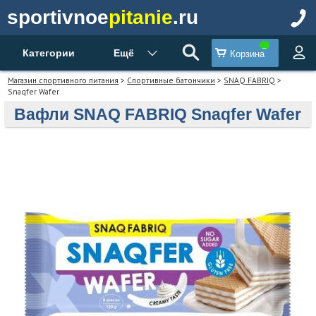
sportivnoe
pitanie
.ru
Категории
Ещё
Корзина
Магазин спортивного питания
>
Спортивные батончики
>
SNAQ FABRIQ
>
Snaqfer Wafer
Вафли SNAQ FABRIQ Snaqfer Wafer