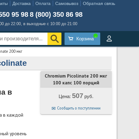
акты
Доставка
Оплата
Самовывоз
Обратная связь
550 95 98
8 (800) 350 86 98
:00 до 22:00, в выходные с 10:00 до 21:00
Корзина
nate 200 мкг
olinate
Chromium Picolinate 200 мкг
100 капс 100 порций
а в
507
Цена:
руб.
Сообщить о поступлении
а в каждой
ный уровень