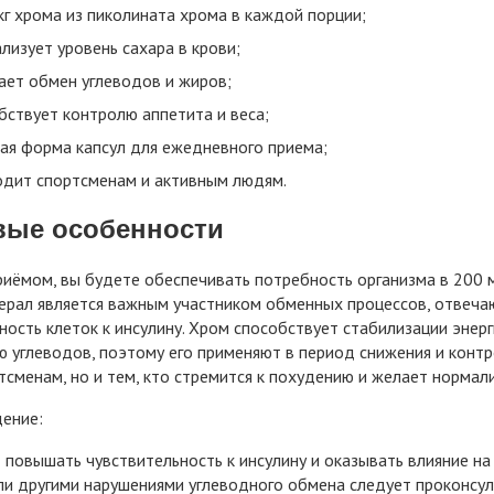
кг хрома из пиколината хрома в каждой порции;
лизует уровень сахара в крови;
ает обмен углеводов и жиров;
бствует контролю аппетита и веса;
ая форма капсул для ежедневного приема;
дит спортсменам и активным людям.
вые особенности
иёмом, вы будете обеспечивать потребность организма в 200 м
рал является важным участником обменных процессов, отвеча
ность клеток к инсулину. Хром способствует стабилизации энерги
 углеводов, поэтому его применяют в период снижения и контро
тсменам, но и тем, кто стремится к похудению и желает нормал
ение:
повышать чувствительность к инсулину и оказывать влияние на
и другими нарушениями углеводного обмена следует проконсул