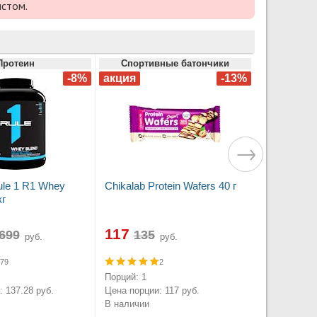
истом.
т
Протеин
Спортивные батончики
le 1 R1 Whey
Chikalab Protein Wafers 40 г
кг
117
руб.
руб.
79
2
Порций: 1
 137.28 руб.
Цена порции: 117 руб.
В наличии