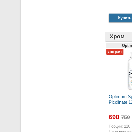
Купить
Хром
Opti
Optimum S
Picolinate 
698
Порций: 120
Цена порции: