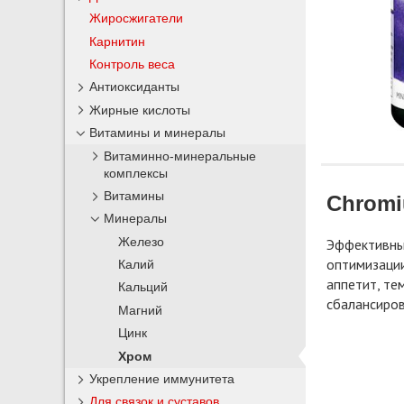
Жиросжигатели
Карнитин
Контроль веса
Антиоксиданты
Жирные кислоты
Витамины и минералы
Витаминно-минеральные
комплексы
Витамины
Chromi
Минералы
Железо
Эффективный
оптимизации
Калий
аппетит, те
Кальций
сбалансиров
Магний
Цинк
Хром
Укрепление иммунитета
Для связок и суставов