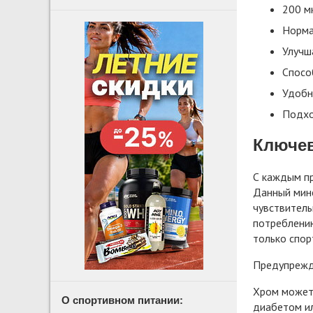
200 м
Норма
Улучш
Спосо
Удобн
Подхо
Ключе
С каждым пр
Данный мине
чувствитель
потреблению
только спор
Предупрежд
Хром может 
О спортивном питании:
диабетом ил