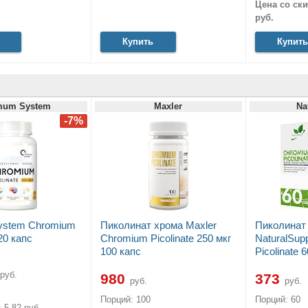
Цена со ски
руб.
Купить
Купить
mum System
Maxler
Na
ystem Chromium
Пиколинат хрома Maxler
Пиколинат
120 капс
Chromium Picolinate 250 мкг
NaturalSup
100 капс
Picolinate 
руб.
980
373
руб.
руб.
Порций: 100
Порций: 60
 5.82 руб.