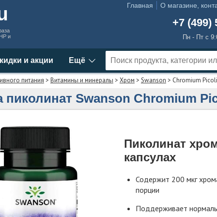
Главная
О магазине, конт
ru
+7 (499) 
раза
MHP и
Пн - Пт с 9
кидки и акции
Ещё
ивного питания
>
Витамины и минералы
>
Хром
>
Swanson
> Chromium Picoli
 пиколинат Swanson Chromium Pic
Пиколинат хром
капсулах
Содержит 200 мкг хром
порции
Поддерживает нормаль