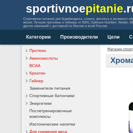
sportivnoe
pitanie
.
Спортивное питание для бодибилдинга, спорта, фитнеса и активного об
жизни. Лучшие протеины и гейнеры от BSN, Optimum Nutrition, Weider, 
других компаний с доставкой по Москве и всей России.
Категории
Производители
Цели
С
Магазин спорт
Протеин
Аминокислоты
Хрома
BCAA
Креатин
Гейнер
Заменители питания
Спортивные батончики
Энергетики
Послетренировочные
комплексы
Изотонические напитки
Для снижения веса