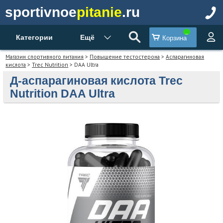
sportivnoe
pitanie
.ru
Категории
Ещё
Корзина
Магазин спортивного питания
>
Повышение тестостерона
>
Аспарагиновая
кислота
>
Trec Nutrition
> DAA Ultra
Д-аспарагиновая кислота Trec
Nutrition DAA Ultra