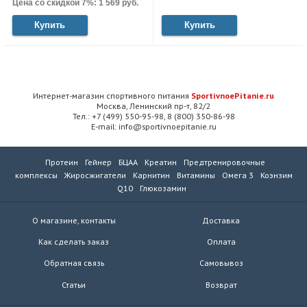
Цена со скидкой 7%: 1 569 руб.
Купить
Купить
Интернет-магазин спортивного питания
SportivnoePitanie.ru
Москва, Ленинский пр-т, 82/2
Тел.: +7 (499) 550-95-98, 8 (800) 350-86-98
E-mail: info@sportivnoepitanie.ru
Протеин
Гейнер
БЦАА
Креатин
Предтренировочные
комплексы
Жиросжигатели
Карнитин
Витамины
Омега 3
Коэнзим
Q10
Глюкозамин
О магазине, контакты
Доставка
Как сделать заказ
Оплата
Обратная связь
Самовывоз
Статьи
Возврат