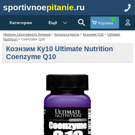
sportivnoe
pitanie
.ru
Категории
Ещё
Корзина
Магазин спортивного питания
>
Антиоксиданты
>
Коэнзим Q10
>
Ultimate
Nutrition
> Coenzyme Q10
Коэнзим Ку10 Ultimate Nutrition
Coenzyme Q10