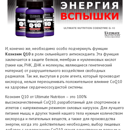
И, конечно же, необходимо особо подчеркнуть функции
Коэнзим Q10
в роли сильнейшего антиоксиданта. Эта функция
заключается в защите белков, мембран и нуклеиновых кислот
(такие как, РНК, ДНК и молекулы, являющиеся генетический
материал) от разрушительного воздействия свободных
радикалов. Так же, выступая в роли агента, который производит
кислород, нельзя переоценивать положительное влияние CoQ10
на здоровье сердечнососудистой системы.
Коэнзим Q10 от Ultimate Nutrition – это 100%
высококачественный CoQ10, разработанный для спортсменов и
атлетов с напряженным режимом силовых нагрузок. Для лучшего
питания мышц и других тканей нашего тела нужным количеством
кислорода и питательных веществ, а также для производства
энергии, когда это действительно необходимо, выбор пищевых
добавок с содержанием CoQ10 станет единственным верным и