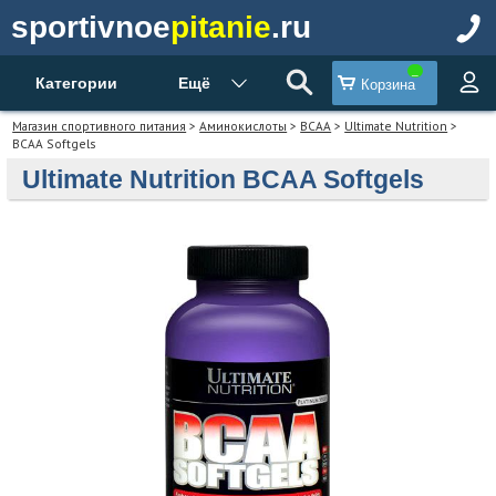
sportivnoe
pitanie
.ru
Категории
Ещё
Корзина
Магазин спортивного питания
>
Аминокислоты
>
BCAA
>
Ultimate Nutrition
>
BCAA Softgels
Ultimate Nutrition BCAA Softgels