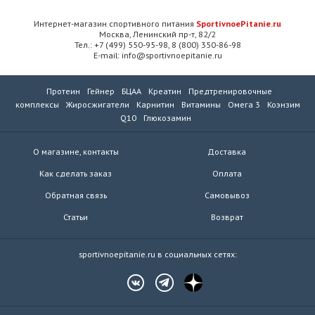
Интернет-магазин спортивного питания
SportivnoePitanie.ru
Москва, Ленинский пр-т, 82/2
Тел.: +7 (499) 550-95-98, 8 (800) 350-86-98
E-mail: info@sportivnoepitanie.ru
Протеин
Гейнер
БЦАА
Креатин
Предтренировочные
комплексы
Жиросжигатели
Карнитин
Витамины
Омега 3
Коэнзим
Q10
Глюкозамин
О магазине, контакты
Доставка
Как сделать заказ
Оплата
Обратная связь
Самовывоз
Статьи
Возврат
sportivnoepitanie.ru в социальных сетях: