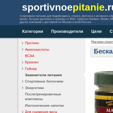
sportivnoe
pitanie
.
Спортивное питание для бодибилдинга, спорта, фитнеса и активного об
жизни. Лучшие протеины и гейнеры от BSN, Optimum Nutrition, Weider, 
других компаний с доставкой по Москве и всей России.
Категории
Производители
Цели
С
Магазин спорт
Протеин
Аминокислоты
Беска
BCAA
Креатин
Гейнер
Заменители питания
Спортивные батончики
Энергетики
Послетренировочные
комплексы
Изотонические напитки
Для снижения веса