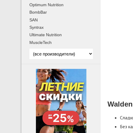
Optimum Nutrition
BombBar
SAN
Syntrax
Ultimate Nutrition
MuscleTech
Walden
Сладк
Без ка