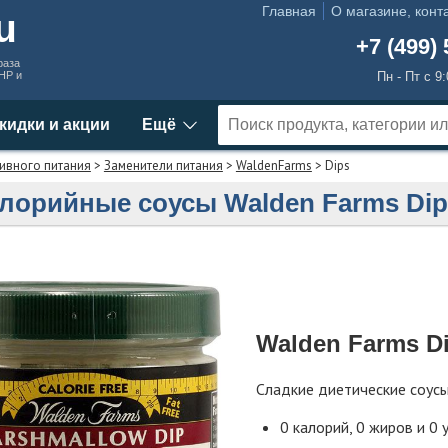
Главная
О магазине, конт
ru
+7 (499) 
раза
MHP и
Пн - Пт с 9
кидки и акции
Ещё
ивного питания
>
Заменители питания
>
WaldenFarms
> Dips
лорийные соусы Walden Farms Dip
Walden Farms D
Сладкие диетические соус
0 калорий, 0 жиров и 0 