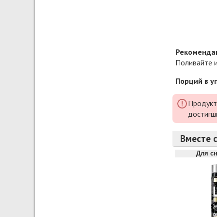
Рекомендац
Поливайте и
Порций в у
Продукт
достигш
Вместе с
Для с