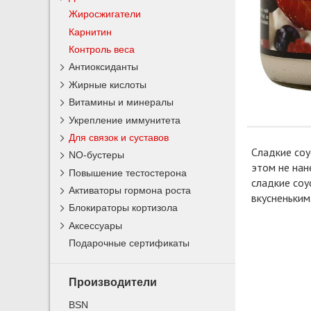
Жиросжигатели
Карнитин
Контроль веса
Антиоксиданты
Жирные кислоты
Витамины и минералы
Укрепление иммунитета
Для связок и суставов
Сладкие со
NO-бустеры
этом не нан
Повышение тестостерона
сладкие соу
Активаторы гормона роста
вкусненьким
Блокираторы кортизола
Аксессуары
Подарочные сертификаты
Производители
BSN