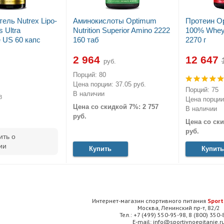
ель Nutrex Lipo-
Аминокислоты Optimum
Протеин Op
s Ultra
Nutrition Superior Amino 2222
100% Whey 
e US 60 капс
160 таб
2270 г
2 964
12 647
руб.
Порций: 80
Цена порции: 37.05 руб.
Порций: 75
В наличии
3
Цена порции:
Цена со скидкой 7%: 2 757
В наличии
руб.
Цена со ски
руб.
ть о
ии
Купить
Купить
Интернет-магазин спортивного питания
Sport
Москва, Ленинский пр-т, 82/2
Тел.: +7 (499) 550-95-98, 8 (800) 350
E-mail: info@sportivnoepitanie.r