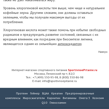
также не дает накапливаться жиру.
Уровень хлорогеновой кислоты тем выше, чем чище и натуральнее
кофейные зерна. Другими словами, они должны оставаться
зелеными, чтобы мы получали максимум выгоды от их
потребления.
Хлорогеновая кислота может также помочь при избытке свободных
радикалов и предупредить развитие состояний, связанных с их
вредным влиянием, как посредник при биосинтезе лигнина,
являющегося одним из сильнейших
антиоксидантом
.
Наверх
Интернет-магазин спортивного питания
SportivnoePitanie.ru
Москва, Ленинский пр-т, 82/2
Тел.: +7 (499) 550-95-98, 8 (800) 350-86-98
E-mail: info@sportivnoepitanie.ru
Протеин
Гейнер
БЦАА
Креатин
Предтренировочные
комплексы
Жиросжигатели
Карнитин
Витамины
Омега 3
Коэнзим
Q10
Глюкозамин