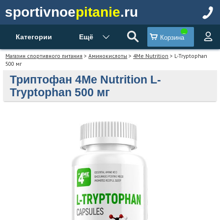
sportivnoe
pitanie
.ru
Категории
Ещё
Корзина
Магазин спортивного питания
>
Аминокислоты
>
4Me Nutrition
> L-Tryptophan
500 мг
Триптофан 4Me Nutrition L-
Tryptophan 500 мг