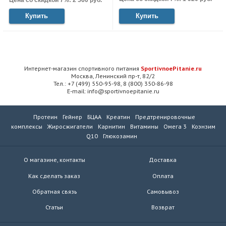
Купить
Купить
Интернет-магазин спортивного питания
SportivnoePitanie.ru
Москва, Ленинский пр-т, 82/2
Тел.: +7 (499) 550-95-98, 8 (800) 350-86-98
E-mail: info@sportivnoepitanie.ru
Протеин
Гейнер
БЦАА
Креатин
Предтренировочные
комплексы
Жиросжигатели
Карнитин
Витамины
Омега 3
Коэнзим
Q10
Глюкозамин
О магазине, контакты
Доставка
Как сделать заказ
Оплата
Обратная связь
Самовывоз
Статьи
Возврат