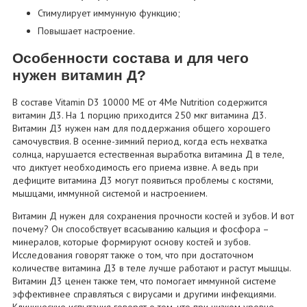
Стимулирует иммунную функцию;
Повышает настроение.
Особенности состава и для чего
нужен витамин Д?
В составе Vitamin D3 10000 МЕ от 4Me Nutrition содержится
витамин Д3. На 1 порцию приходится 250 мкг витамина Д3.
Витамин Д3 нужен нам для поддержания общего хорошего
самочувствия. В осенне-зимний период, когда есть нехватка
солнца, нарушается естественная выработка витамина Д в теле,
что диктует необходимость его приема извне. А ведь при
дефиците витамина Д3 могут появиться проблемы с костями,
мышцами, иммунной системой и настроением.
Витамин Д нужен для сохранения прочности костей и зубов. И вот
почему? Он способствует всасыванию кальция и фосфора –
минералов, которые формируют основу костей и зубов.
Исследования говорят также о том, что при достаточном
количестве витамина Д3 в теле лучше работают и растут мышцы.
Витамин Д3 ценен также тем, что помогает иммунной системе
эффективнее справляться с вирусами и другими инфекциями.
Клинические испытания говорят о том, что при низком уровне