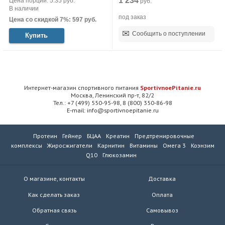
1 234
Цена порции: 5.35 руб.
руб.
В наличии
под заказ
Цена со скидкой 7%: 597 руб.
Сообщить о поступлении
Купить
Интернет-магазин спортивного питания
SportivnoePitanie.ru
Москва, Ленинский пр-т, 82/2
Тел.: +7 (499) 550-95-98, 8 (800) 350-86-98
E-mail: info@sportivnoepitanie.ru
Протеин
Гейнер
БЦАА
Креатин
Предтренировочные
комплексы
Жиросжигатели
Карнитин
Витамины
Омега 3
Коэнзим
Q10
Глюкозамин
О магазине, контакты
Доставка
Как сделать заказ
Оплата
Обратная связь
Самовывоз