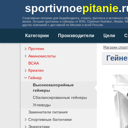
sportivnoe
pitanie
.
Спортивное питание для бодибилдинга, спорта, фитнеса и активного об
жизни. Лучшие протеины и гейнеры от BSN, Optimum Nutrition, Weider, 
других компаний с доставкой по Москве и всей России.
Категории
Производители
Цели
С
Магазин спорт
Протеин
Аминокислоты
Гейне
BCAA
Креатин
Гейнер
Высококалорийные
гейнеры
Сбалансированные гейнеры
Углеводы
Заменители питания
Спортивные батончики
Энергетики