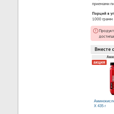
приемами пи
Порций в у
1000 грамм 
Продукт
достигш
Вместе с
Ами
Аминокисл
X 435 г