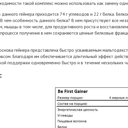
ходимости такой комплекс можно использовать как замену одн
 данного гейнера приходится 74 г углеводов и 22 г белка. Бел
 В чем особенность данного белка? В нем присутствуют все не
м, мышцы в том числе, для продуктивного роста и восстановлен
 процессе получения в нем сохраняются ценные белковые фрак
 основа гейнера представлена быстро усваиваемым мальтодек
всом. Благодаря им обеспечивается длительный эффект действи
кой поддержки одновременно быстро и в течение нескольких ча
: