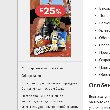
Высок
Допол
Белко
Углев
Обога
Спосо
Преду
Сокра
Повыш
О спортивном питании:
Обесп
Обзор: казеин
Креветки – ценнейший морепродукт с
Особен
большим количеством белка
Исследование: Насыщенная
Белково-угл
кислородом вода помогает
рациону кот
уменьшить уровень молочной кислоты
увеличения 