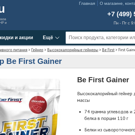
Главная
О магазине, конт
ru
+7 (499) 
раза
MHP и
Пн - Пт с 9
кидки и акции
Ещё
ивного питания
>
Гейнер
>
Высококалорийные гейнеры
>
Be First
> First Gain
р Be First Gainer
Be First Gainer
Высококалорийный гейнер 
массы
74 грамма углеводов и 
белка в порции 110 г
Белки из сывороточног