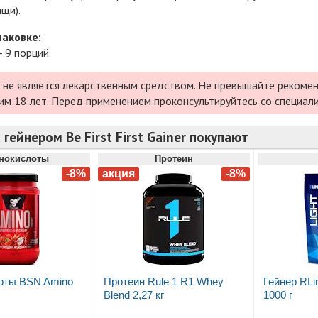
щи).
паковке:
- 9 порций.
 не является лекарственным средством. Не превышайте рекомен
им 18 лет. Перед применением проконсультируйтесь со специал
 гейнером Be First First Gainer покупают
нокислоты
Протеин
оты BSN Amino
Протеин Rule 1 R1 Whey
Гейнер RLi
Blend 2,27 кг
1000 г