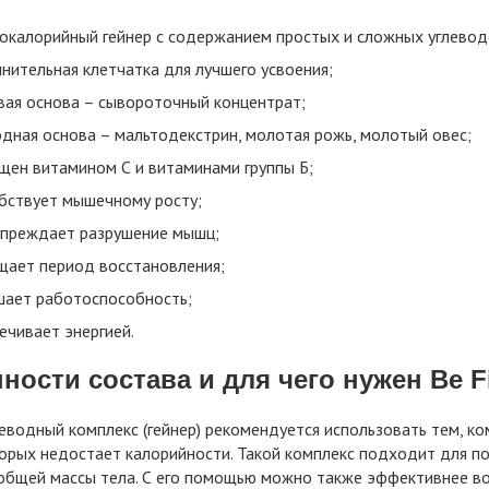
окалорийный гейнер с содержанием простых и сложных углеводо
нительная клетчатка для лучшего усвоения;
вая основа – сывороточный концентрат;
одная основа – мальтодекстрин, молотая рожь, молотый овес;
щен витамином С и витаминами группы Б;
бствует мышечному росту;
преждает разрушение мышц;
щает период восстановления;
ает работоспособность;
ечивает энергией.
ности состава и для чего нужен Be Fi
еводный комплекс (гейнер) рекомендуется использовать тем, ко
орых недостает калорийности. Такой комплекс подходит для п
общей массы тела. С его помощью можно также эффективнее вос