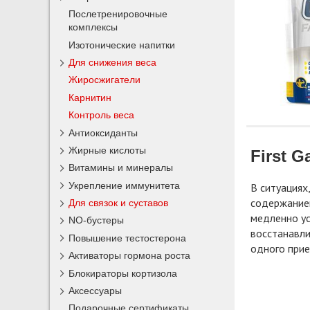
Послетренировочные
комплексы
Изотонические напитки
Для снижения веса
Жиросжигатели
Карнитин
Контроль веса
Антиоксиданты
Жирные кислоты
First G
Витамины и минералы
Укрепление иммунитета
В ситуациях
содержанием
Для связок и суставов
медленно ус
NO-бустеры
восстанавли
Повышение тестостерона
одного прие
Активаторы гормона роста
Блокираторы кортизола
Аксессуары
Подарочные сертификаты