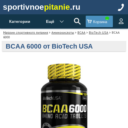
sportivnoe
pitanie
.ru
Категории
Ещё
Корзина
Магазин спортивного питания
>
Аминокислоты
>
BCAA
>
BioTech USA
> BCAA
6000
BCAA 6000 от BioTech USA