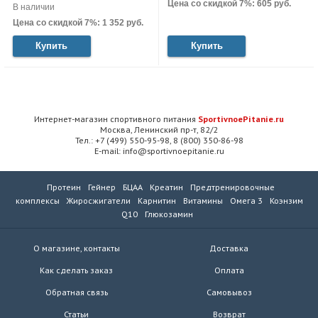
Цена со скидкой 7%: 605 руб.
В наличии
Цена со скидкой 7%: 1 352 руб.
Купить
Купить
Интернет-магазин спортивного питания
SportivnoePitanie.ru
Москва, Ленинский пр-т, 82/2
Тел.: +7 (499) 550-95-98, 8 (800) 350-86-98
E-mail: info@sportivnoepitanie.ru
Протеин
Гейнер
БЦАА
Креатин
Предтренировочные
комплексы
Жиросжигатели
Карнитин
Витамины
Омега 3
Коэнзим
Q10
Глюкозамин
О магазине, контакты
Доставка
Как сделать заказ
Оплата
Обратная связь
Самовывоз
Статьи
Возврат