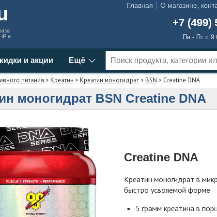
Главная
О магазине, конт
ru
+7 (499) 
раза
MHP и
Пн - Пт с 9
кидки и акции
Ещё
ивного питания
>
Креатин
>
Креатин моногидрат
>
BSN
> Creatine DNA
ин моногидрат BSN Creatine DNA
Creatine DNA
Креатин моногидрат в мик
быстро усвояемой форме
5 грамм креатина в пор