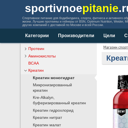
sportivnoe
pitanie
.
Спортивное питание для бодибилдинга, спорта, фитнеса и активного об
жизни. Лучшие протеины и гейнеры от BSN, Optimum Nutrition, Weider, 
других компаний с доставкой по Москве и всей России.
Категории
Производители
Цели
С
Магазин спорт
Протеин
Аминокислоты
Креат
BCAA
Креатин
Креатин моногидрат
Микронизированный
креатин
Kre-Alkalyn,
буферизированный креатин
Креатин гидрохлорид
Креатин нитрат
Креатин малат