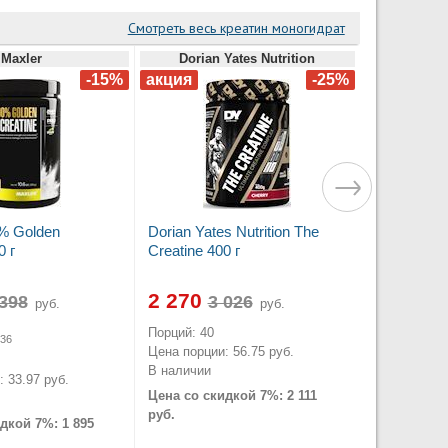
Смотреть весь креатин моногидрат
Maxler
Dorian Yates Nutrition
% Golden
Dorian Yates Nutrition The
0 г
Creatine 400 г
2 270
руб.
руб.
Порций: 40
36
Цена порции: 56.75 руб.
В наличии
 33.97 руб.
Цена со скидкой 7%: 2 111
руб.
дкой 7%: 1 895