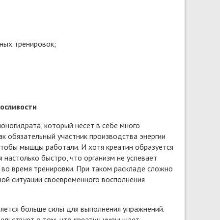
ных тренировок;
носливости
моногидрата, который несет в себе много
ак обязательный участник производства энергии
тобы мышцы работали. И хотя креатин образуется
я настолько быстро, что организм не успевает
 во время тренировки. При таком раскладе сложно
ной ситуации своевременного восполнения
ляется больше силы для выполнения упражнений.
ельствует о том, что креатин уменьшает