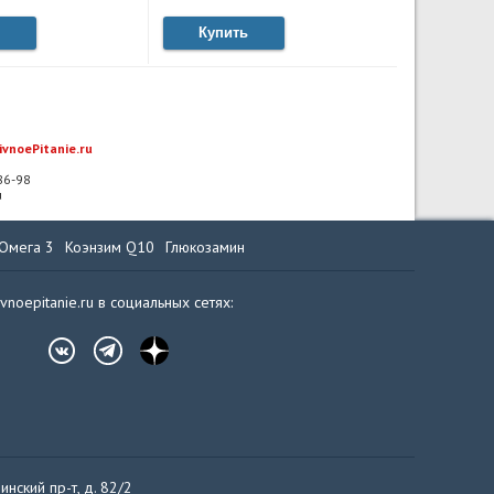
Купить
ivnoePitanie.ru
-86-98
u
Омега 3
Коэнзим Q10
Глюкозамин
ivnoepitanie.ru в социальных сетях:
инский пр-т, д. 82/2