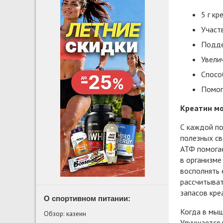
5 г к
Участ
Подде
Увели
Спосо
Помог
Креатин мо
С каждой по
полезных св
АТФ помогае
в организме
восполнять 
рассчитыват
запасов кре
О спортивном питании:
Когда в мыш
Обзор: казеин
Улучшается 