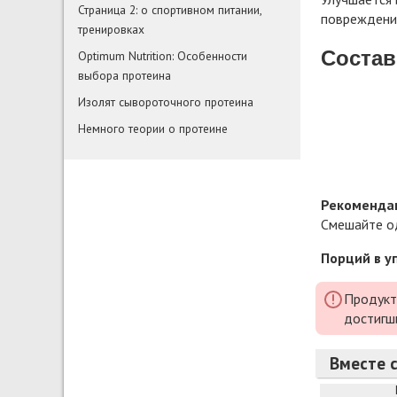
Страница 2: о спортивном питании,
повреждения
тренировках
Состав
Optimum Nutrition: Особенности
выбора протеина
Изолят сывороточного протеина
Немного теории о протеине
Рекомендац
Смешайте од
Порций в у
Продукт
достигш
Вместе с