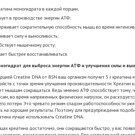
реатина моногидрата в каждой порции;
вует в производстве энергии АТФ;
рживает сократительную способность мышц во время интенсив
чивает силу и выносливость;
бствует мышечному росту;
ает быстрее восстанавливаться.
ногидрат для выброса энергии АТФ и улучшения силы и вы
рцией Creatine DNA от BSN ваш организм получит 5 г креатина 
ойств с точки зрения улучшения производительности. Креатин к
т мышцам сокращаться. Ведь именно АТФ способствует тому, ч
 сам, во время напряженных физических нагрузок, он расходуетс
его потери. Это чревато резким спадом работоспособности уже
ь на хорошие результаты. Поэтому для предупреждения подоб
атина лучше использовать Creatine DNA.
цах креатина достаточно, они сокращаются быстро, у вас появ
и скорость восстановления организма. Ряд исследований свидет