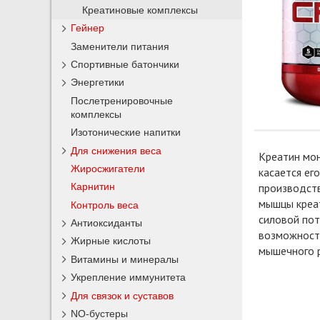
Креатиновые комплексы
Гейнер
Заменители питания
Спортивные батончики
Энергетики
Послетренировочные
комплексы
Изотонические напитки
Для снижения веса
Креатин мо
Жиросжигатели
касается ег
Карнитин
производств
мышцы креа
Контроль веса
силовой пот
Антиоксиданты
возможность
Жирные кислоты
мышечного р
Витамины и минералы
Укрепление иммунитета
Для связок и суставов
NO-бустеры