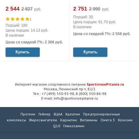
2 544
2 751
руб.
руб.
Порций: 30
1
Цена порции: 91.70 руб.
Порций: 180
В наличии
Цена порции: 14.13 руб.
Цена со скидкой 7%: 2 558 руб.
В наличии
Цена со скидкой 7%: 2 366 руб.
Купить
Купить
Интернет-магазин спортивного питания
SportivnoePitanie.ru
Москва, Ленинский пр-т, 82/2
Тел.: +7 (499) 550-95-98, 8 (800) 350-86-98
E-mail: info@sportivnoepitanie.ru
Протеин
Гейнер
БЦАА
Креатин
Предтренировочные
комплексы
Жиросжигатели
Карнитин
Витамины
Омега 3
Коэнзим
Q10
Глюкозамин