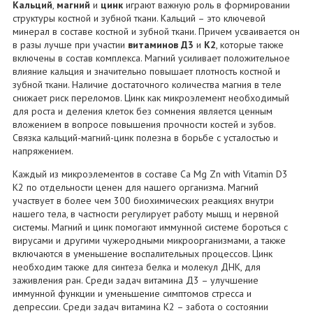
Кальций
,
магний
и
цинк
играют важную роль в формировании
структуры костной и зубной ткани. Кальций – это ключевой
минерал в составе костной и зубной ткани. Причем усваивается он
в разы лучше при участии
витаминов Д3
и
К2
, которые также
включены в состав комплекса. Магний усиливает положительное
влияние кальция и значительно повышает плотность костной и
зубной ткани. Наличие достаточного количества магния в теле
снижает риск переломов. Цинк как микроэлемент необходимый
для роста и деления клеток без сомнения является ценным
вложением в вопросе повышения прочности костей и зубов.
Связка кальций-магний-цинк полезна в борьбе с усталостью и
напряжением.
Каждый из микроэлементов в составе Ca Mg Zn with Vitamin D3
K2 по отдельности ценен для нашего организма. Магний
участвует в более чем 300 биохимических реакциях внутри
нашего тела, в частности регулирует работу мышц и нервной
системы. Магний и цинк помогают иммунной системе бороться с
вирусами и другими чужеродными микроорганизмами, а также
включаются в уменьшение воспалительных процессов. Цинк
необходим также для синтеза белка и молекул ДНК, для
заживления ран. Среди задач витамина Д3 – улучшение
иммунной функции и уменьшение симптомов стресса и
депрессии. Среди задач витамина К2 – забота о состоянии