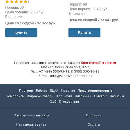
1
Порций: 60
Порций: 50
Цена порции: 11.48 руб.
Цена порции: 17.68 руб.
В наличии
В наличии
Цена со скидкой 7%: 641 руб.
Цена со скидкой 7%: 822 руб.
Купить
Купить
Интернет-магазин спортивного питания
SportivnoePitanie.ru
Москва, Ленинский пр-т, 82/2
Тел.: +7 (499) 550-95-98, 8 (800) 350-86-98
E-mail: info@sportivnoepitanie.ru
Протеин
Гейнер
БЦАА
Креатин
Предтренировочные
комплексы
Жиросжигатели
Карнитин
Витамины
Омега 3
Коэнзим
Q10
Глюкозамин
О магазине, контакты
Доставка
Как сделать заказ
Оплата