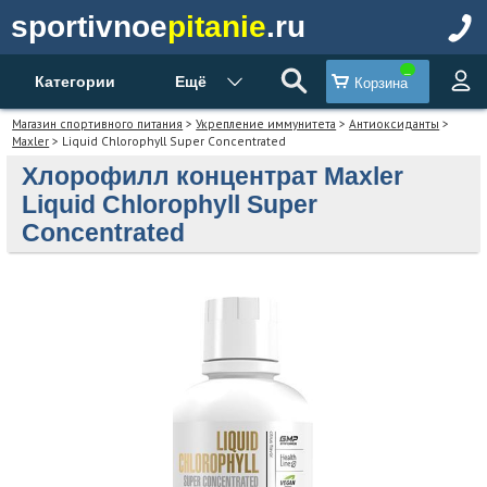
sportivnoe
pitanie
.ru
Категории
Ещё
Корзина
Магазин спортивного питания
>
Укрепление иммунитета
>
Антиоксиданты
>
Maxler
> Liquid Chlorophyll Super Concentrated
Хлорофилл концентрат Maxler
Liquid Chlorophyll Super
Concentrated