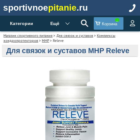
sportivnoe
pitanie
.ru
Категории
Ещё
Корзина
Магазин спортивного питания
>
Для связок и суставов
>
Комплексы
хондропротекторов
>
MHP
> Releve
Для связок и суставов MHP Releve