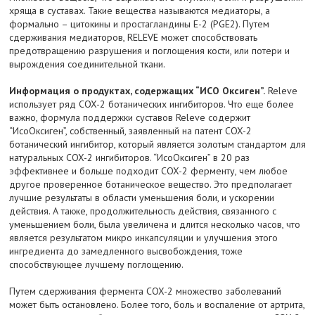
хряща в суставах. Такие вещества называются медиаторы, а
формально – цитокины и простагландины E-2 (PGE2). Путем
сдерживания медиаторов, RELEVE может способствовать
предотвращению разрушения и поглощения кости, или потери и
вырождения соединительной ткани.
Информация о продуктах, содержащих “ИСО Оксиген”.
Releve
использует ряд COX-2 ботанических ингибиторов. Что еще более
важно, формула поддержки суставов Releve содержит
“ИсоОксиген”, собственный, заявленный на патент COX-2
ботанический ингибитор, который является золотым стандартом для
натуральных COX-2 ингибиторов. “ИсоОксиген” в 20 раз
эффективнее и больше подходит COX-2 ферменту, чем любое
другое проверенное ботаническое вещество. Это предполагает
лучшие результаты в области уменьшения боли, и ускорении
действия. А также, продолжительность действия, связанного с
уменьшением боли, была увеличена и длится несколько часов, что
является результатом микро инкапсуляции и улучшения этого
ингредиента до замедленного высвобождения, тоже
способствующее лучшему поглощению.
Путем сдерживания фермента COX-2 множество заболеваний
может быть остановлено. Более того, боль и воспаление от артрита,