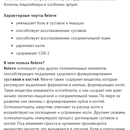
болезнь Альцгеймера и особенно артрит.
Характерные черты Releve
уменьшает боль в суставах и мышцах
способствует восстановлению суставов
способствует восстановлению соединительной ткани
укрепляет кости
сдерживает COX-2
В чем польза Releve?
Releve
использует ряд других положительных моментов,
способствующих поддержке здорового функционирования
суставов и костей
. Releve также содержит вещества, которые
регулируют выделение ферментов в клетках, формирующих кости.
Такие вещества называются остоебласты, и они создают или дают
начало скелетно-мышечной и соединительной ткани. По мере их
развития они связаны с формированием зубов и костей.
Остеокластоциты, напротив, отвечают за распад кости и
воздействуют на поглощение и устранение кости. Другими словами,
остеокластоциты стимулируют процесс дегенирации суставов и
костей. Под влиянием стресса в организме производится
множество веществ, что выражается в опухоли, боли и разрушении