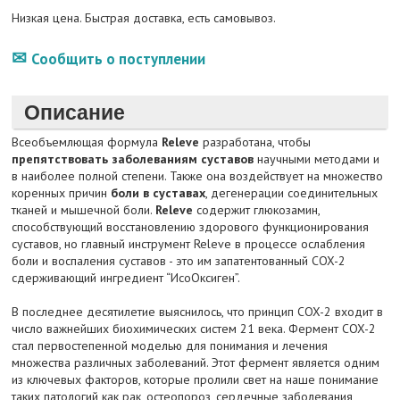
Низкая цена. Быстрая доставка, есть самовывоз.
Сообщить о поступлении
Описание
Всеобъемлющая формула
Releve
разработана, чтобы
препятствовать заболеваниям суставов
научными методами и
в наиболее полной степени. Также она воздействует на множество
коренных причин
боли в суставах
, дегенерации соединительных
тканей и мышечной боли.
Releve
содержит глюкозамин,
способствующий восстановлению здорового функционирования
суставов, но главный инструмент Releve в процессе ослабления
боли и воспаления суставов - это им запатентованный COX-2
сдерживающий ингредиент “ИсоОксиген”.
В последнее десятилетие выяснилось, что принцип COX-2 входит в
число важнейших биохимических систем 21 века. Фермент COX-2
стал первостепенной моделью для понимания и лечения
множества различных заболеваний. Этот фермент является одним
из ключевых факторов, которые пролили свет на наше понимание
таких патологий как рак, остеопороз, сердечные заболевания,