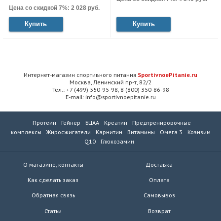
Цена со скидкой 7%: 2 028 руб.
Купить
Купить
Интернет-магазин спортивного питания
SportivnoePitanie.ru
Москва, Ленинский пр-т, 82/2
Тел.: +7 (499) 550-95-98, 8 (800) 350-86-98
E-mail: info@sportivnoepitanie.ru
Протеин
Гейнер
БЦАА
Креатин
Предтренировочные
комплексы
Жиросжигатели
Карнитин
Витамины
Омега 3
Коэнзим
Q10
Глюкозамин
О магазине, контакты
Доставка
Как сделать заказ
Оплата
Обратная связь
Самовывоз
Статьи
Возврат