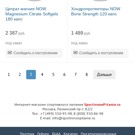
Цитрат магния NOW
Хондропротекторы NOW
Magnesium Citrate Softgels
Bone Strength 120 капс
180 капс
2 387
1 489
руб.
руб.
под заказ
под заказ
Сообщить о поступлении
Сообщить о поступлении
1
2
3
4
5
6
7
8
Дальше
Интернет-магазин спортивного питания
SportivnoePitanie.ru
Москва, Ленинский пр-т, 82/2
Тел.: +7 (499) 550-95-98, 8 (800) 350-86-98
E-mail: info@sportivnoepitanie.ru
Протеин
Гейнер
БЦАА
Креатин
Предтренировочные