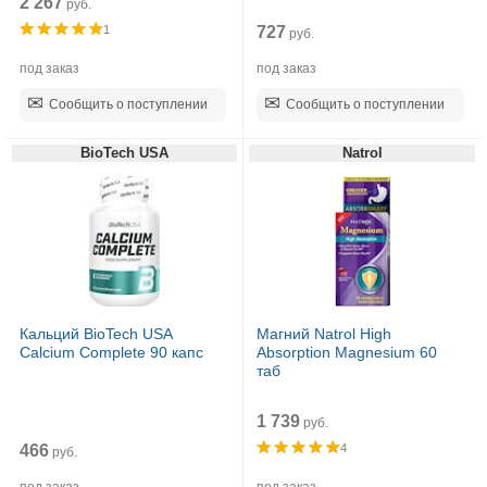
2 267
руб.
727
1
руб.
под заказ
под заказ
Сообщить о поступлении
Сообщить о поступлении
BioTech USA
Natrol
Кальций BioTech USA
Магний Natrol High
Calcium Complete 90 капс
Absorption Magnesium 60
таб
1 739
руб.
466
4
руб.
под заказ
под заказ