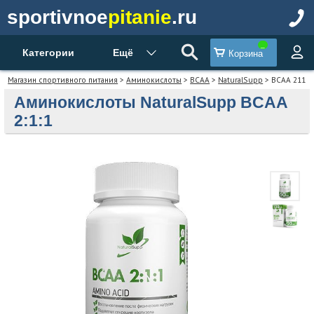
sportivnoe
pitanie
.ru
Категории
Ещё
Корзина
Магазин спортивного питания
>
Аминокислоты
>
BCAA
>
NaturalSupp
> BCAA 211
Аминокислоты NaturalSupp BCAA
2:1:1