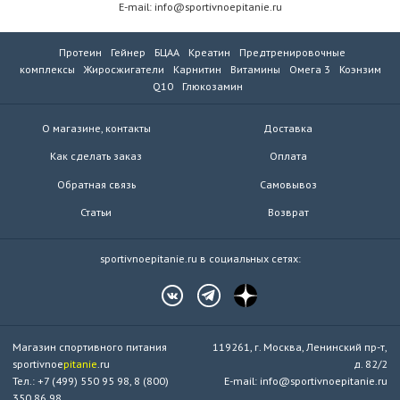
E-mail: info@sportivnoepitanie.ru
Протеин
Гейнер
БЦАА
Креатин
Предтренировочные
комплексы
Жиросжигатели
Карнитин
Витамины
Омега 3
Коэнзим
Q10
Глюкозамин
О магазине, контакты
Доставка
Как сделать заказ
Оплата
Обратная связь
Самовывоз
Статьи
Возврат
sportivnoepitanie.ru в социальных сетях:
Магазин спортивного питания
119261, г. Москва, Ленинский пр-т,
sportivnoe
pitanie
.ru
д. 82/2
Тел.: +7 (499) 550 95 98, 8 (800)
E-mail: info@sportivnoepitanie.ru
350 86 98