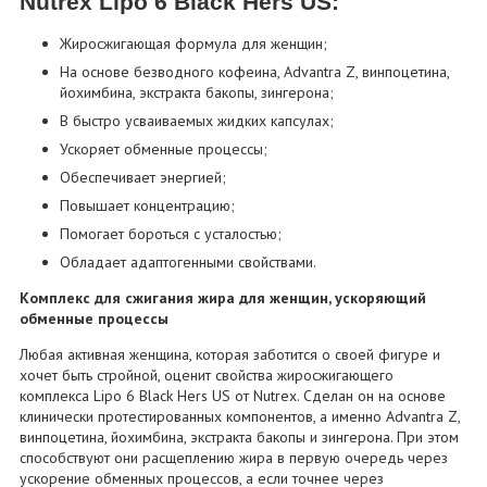
Nutrex Lipo 6 Black Hers US:
Жиросжигающая формула для женщин;
На основе безводного кофеина, Advantra Z, винпоцетина,
йохимбина, экстракта бакопы, зингерона;
В быстро усваиваемых жидких капсулах;
Ускоряет обменные процессы;
Обеспечивает энергией;
Повышает концентрацию;
Помогает бороться с усталостью;
Обладает адаптогенными свойствами.
Комплекс для сжигания жира для женщин, ускоряющий
обменные процессы
Любая активная женщина, которая заботится о своей фигуре и
хочет быть стройной, оценит свойства жиросжигающего
комплекса Lipo 6 Black Hers US от Nutrex. Сделан он на основе
клинически протестированных компонентов, а именно Advantra Z,
винпоцетина, йохимбина, экстракта бакопы и зингерона. При этом
способствуют они расщеплению жира в первую очередь через
ускорение обменных процессов, а если точнее через