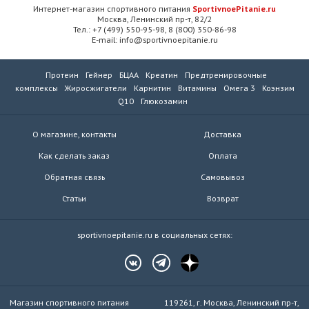
Интернет-магазин спортивного питания
SportivnoePitanie.ru
Москва, Ленинский пр-т, 82/2
Тел.: +7 (499) 550-95-98, 8 (800) 350-86-98
E-mail: info@sportivnoepitanie.ru
Протеин
Гейнер
БЦАА
Креатин
Предтренировочные
комплексы
Жиросжигатели
Карнитин
Витамины
Омега 3
Коэнзим
Q10
Глюкозамин
О магазине, контакты
Доставка
Как сделать заказ
Оплата
Обратная связь
Самовывоз
Статьи
Возврат
sportivnoepitanie.ru в социальных сетях:
Магазин спортивного питания
119261, г. Москва, Ленинский пр-т,