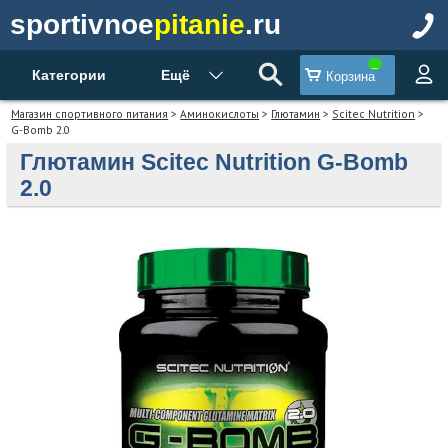
sportivnoe
pitanie
.ru
Категории
Ещё
Корзина
Магазин спортивного питания
>
Аминокислоты
>
Глютамин
>
Scitec Nutrition
>
G-Bomb 2.0
Глютамин Scitec Nutrition G-Bomb
2.0