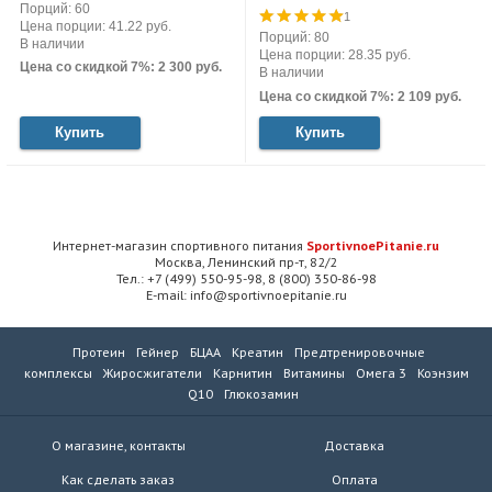
Порций: 60
1
Цена порции: 41.22 руб.
Порций: 80
В наличии
Цена порции: 28.35 руб.
Цена со скидкой 7%: 2 300 руб.
В наличии
Цена со скидкой 7%: 2 109 руб.
Купить
Купить
Интернет-магазин спортивного питания
SportivnoePitanie.ru
Москва, Ленинский пр-т, 82/2
Тел.: +7 (499) 550-95-98, 8 (800) 350-86-98
E-mail: info@sportivnoepitanie.ru
Протеин
Гейнер
БЦАА
Креатин
Предтренировочные
комплексы
Жиросжигатели
Карнитин
Витамины
Омега 3
Коэнзим
Q10
Глюкозамин
О магазине, контакты
Доставка
Как сделать заказ
Оплата