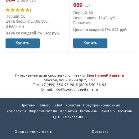
руб.
689
руб.
1
Порций: 60
Порций: 50
Цена порции: 11.48 руб.
Цена порции: 17.68 руб.
В наличии
В наличии
Цена со скидкой 7%: 641 руб.
Цена со скидкой 7%: 822 руб.
Купить
Купить
Интернет-магазин спортивного питания
SportivnoePitanie.ru
Москва, Ленинский пр-т, 82/2
Тел.: +7 (499) 550-95-98, 8 (800) 350-86-98
E-mail: info@sportivnoepitanie.ru
Протеин
Гейнер
БЦАА
Креатин
Предтренировочные
комплексы
Жиросжигатели
Карнитин
Витамины
Омега 3
Коэнзим
Q10
Глюкозамин
О магазине, контакты
Доставка