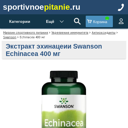
sportivnoe
pitanie
.ru
Категории
Ещё
Корзина
Магазин спортивного питания
>
Укрепление иммунитета
>
Антиоксиданты
>
Swanson
> Echinacea 400 мг
Экстракт эхинацеии Swanson
Echinacea 400 мг